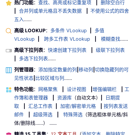
热门功能
：
查找、高亮或标记重复项
|
删除空白行
|
合并列或单元格且不丢失数据
|
不使用公式的四舍
五入
……
高级 LOOKUP
：
多条件 VLookup
|
多值
VLookup
|
跨多工作表 VLookup
|
模糊查找
……
高级下拉列表
：
快速创建下拉列表
|
级联下拉列表
|
多选下拉列表
……
列管理器
：
添加指定数量的列
|
移动列
|
切换隐藏列的可
见性状态
|
比较区域与列
……
特色功能
：
网格聚焦
|
设计视图
|
增强编辑栏
|
工
作簿和表管理器
|
资源库
（自动文本）
|
日期提
取
|
汇总工作表
|
加密/解密单元格
|
按列表发送
邮件
|
超级筛选
|
特殊筛选
（筛选粗体单元格/斜
体/删除线……） ......
精选 15 工具集
：
12
文本
工具
（
添加文本
，
删除特定