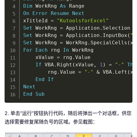
Dim
 WorkRng 
As
On
Error
Resume
Next
xTitleId 
=
"KutoolsforExcel"
Set
 WorkRng 
=
 Application
.
Set
 WorkRng 
=
 Application
.
InputBox
(
"R
Set
 WorkRng 
=
 WorkRng
.
SpecialCells
(
xl
For
Each
 rng 
In
 WorkRng

    xValue 
=
 rng
.
Value

If
 VBA
.
Right
(
xValue
,
1
)
=
"-"
The
        rng
.
Value 
=
"-"
&
 VBA
.
Left
(
xV
End
If
Next
End
Sub
2. 单击“运行”按钮执行代码，随后将弹出一个对话框，供您
选择需要修复尾随负号的区域。参见截图：