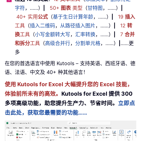
字符
，……）
|
50+
图表
类型
（
甘特图
，……）
|
40+ 实用
公式
（
基于生日计算年龄
，……）
|
19
插入
工具
（
插入二维码
，
从路径插入图片
，……）
|
12
转
换
工具
（
小写金额转大写
，
汇率转换
，……）
|
7
合并
和拆分
工具
（
高级合并行
，
分割单元格
，……）
|
……更
多
在您的首选语言中使用 Kutools – 支持英语、西班牙语、德
语、法语、中文及 40+ 种其他语言！
使用 Kutools for Excel 大幅提升您的 Excel 技能，
体验前所未有的高效。
Kutools for Excel 提供 300
多项高级功能，助您提升生产力、节省时间。
立即点
击此处，获取您最需要的功能……