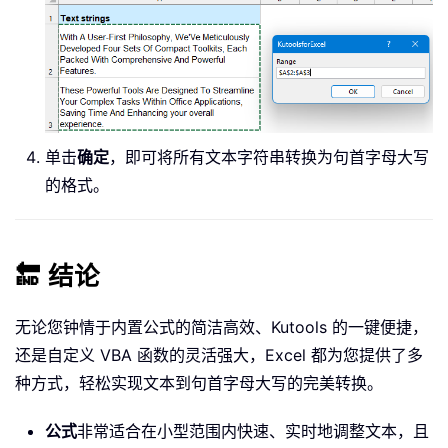
                ch 
=
 UCase
(
ch
)
                xStart 
=
False
End
If
Case
"A"
To
"Z"
If
 xStart 
Then
                xStart 
=
False
Else
单击
确定
，即可将所有文本字符串转换为句首字母大写
                ch 
=
 LCase
(
ch
)
的格式。
End
If
End
Select
        Mid
(
xValue
,
 i
,
1
)
=
 ch

🔚 结论
Next
    Rng
.
Value 
=
无论您钟情于内置公式的简洁高效、Kutools 的一键便捷，
Next
End
Sub
还是自定义 VBA 函数的灵活强大，Excel 都为您提供了多
种方式，轻松实现文本到句首字母大写的完美转换。
公式
非常适合在小型范围内快速、实时地调整文本，且