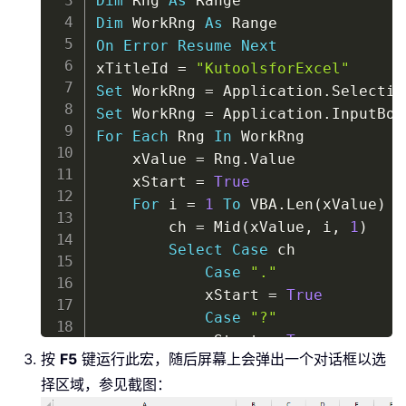
Dim
 Rng 
As
Dim
 WorkRng 
As
On
Error
Resume
Next
xTitleId 
=
"KutoolsforExcel"
Set
 WorkRng 
=
 Application
.
Set
 WorkRng 
=
 Application
.
InputBox
For
Each
 Rng 
In
 WorkRng

    xValue 
=
 Rng
.
Value

    xStart 
=
True
For
 i 
=
1
To
 VBA
.
Len
(
xValue
)
        ch 
=
 Mid
(
xValue
,
 i
,
1
)
Select
Case
 ch

Case
"."
            xStart 
=
True
Case
"?"
            xStart 
=
True
按
F5
键运行此宏，随后屏幕上会弹出一个对话框以选
Case
"a"
To
"z"
择区域，参见截图：
If
 xStart 
Then