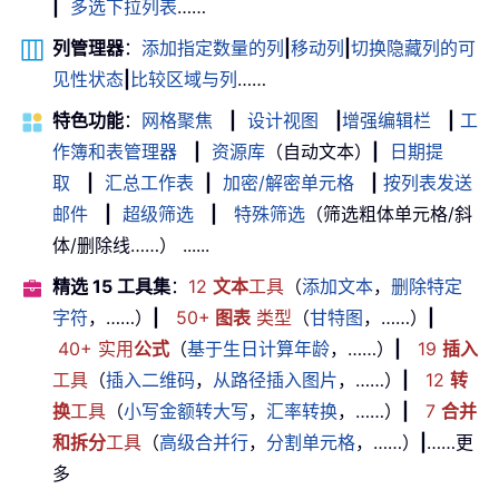
|
多选下拉列表
……
列管理器
：
添加指定数量的列
|
移动列
|
切换隐藏列的可
见性状态
|
比较区域与列
……
特色功能
：
网格聚焦
|
设计视图
|
增强编辑栏
|
工
作簿和表管理器
|
资源库
（自动文本）
|
日期提
取
|
汇总工作表
|
加密/解密单元格
|
按列表发送
邮件
|
超级筛选
|
特殊筛选
（筛选粗体单元格/斜
体/删除线……） ......
精选 15 工具集
：
12
文本
工具
（
添加文本
，
删除特定
字符
，……）
|
50+
图表
类型
（
甘特图
，……）
|
40+ 实用
公式
（
基于生日计算年龄
，……）
|
19
插入
工具
（
插入二维码
，
从路径插入图片
，……）
|
12
转
换
工具
（
小写金额转大写
，
汇率转换
，……）
|
7
合并
和拆分
工具
（
高级合并行
，
分割单元格
，……）
|
……更
多