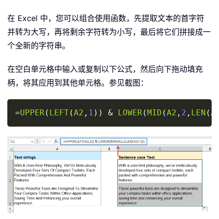
在 Excel 中，您可以组合使用函数，先提取文本的首字符
并转为大写，再将剩余字符转为小写，最后将它们拼接成一
个全新的字符串。
在空白单元格中输入或复制以下公式，然后向下拖动填充
柄，将其应用到其他单元格。参见截图：
Copy
=
UPPER
(
LEFT
(
A2
,
1
)
)
&
LOWER
(
MID
(
A2
,
2
,
LEN
(
A