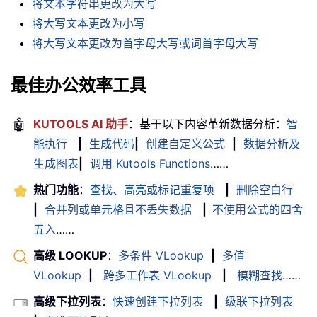
将文本字符串更改为大写
将大写文本更改为小写
将大写文本更改为首字母大写或词首字母大写
最佳办公效率工具
🤖
KUTOOLS AI 助手
：基于以下内容革新数据分析：
智
能执行
|
生成代码
|
创建自定义公式
|
数据分析及
生成图表
|
调用 Kutools Functions
……
热门功能
：
查找、高亮或标记重复项
|
删除空白行
|
合并列或单元格且不丢失数据
|
不使用公式的四舍
五入
……
高级 LOOKUP
：
多条件 VLookup
|
多值
VLookup
|
跨多工作表 VLookup
|
模糊查找
……
高级下拉列表
：
快速创建下拉列表
|
级联下拉列表