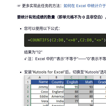
☞ 更多实现此任务的方法：
如何在 Excel 中统
要统计有效成绩的数量（即单元格不为 0 且非空白
您可以使用以下公式：
=
COUNTIFS
(
C2
:
D8
,
"<>0"
,
C2
:
D8
,
"<>"
)
结果为“12”
√ 注：Excel 中的“”表示“不等于”——“0”表
安装“
Kutools for Excel
”后，切换至“Kutool