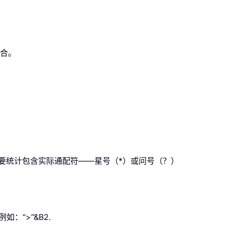
组合。
要统计包含实际通配符——
星号（*）
或
问号（？）
例如：“>”&B2.