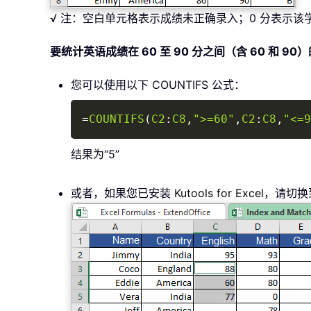
√ 注：空白单元格表示成绩未正确录入；0 分表示该
要统计英语成绩在 60 至 90 分之间（含 60 和 
您可以使用以下 COUNTIFS 公式：
=
COUNTIFS
(
C2
:
C8
,
">=60"
,
C2
:
C8
,
"<=9
结果为“5”
或者，如果您已安装
Kutools for Excel
，请切换