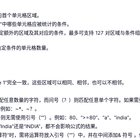
ia 1”的首个单元格区域。
range 1”中哪些单元格应被统计的条件。
2”（可选）用于指定额外的区域及其对应的条件，最多可支持 127 对区域与条件
足给定条件的单元格数量。
ange 1”完全一致，这些区域可以相同、相邻，也可以不相邻。
配任意数量的字符，而
问号（？）
则匹配任意单个字符。如果需
例如：~*、~？。
件则无需使用
引号（“”）
。例如：80、“>=80”、“a”、“india”。
ndia”还是“INDIA”，都不会影响公式的结果。
运算符”时，需将运算符放入
引号（“”）
中，并在中间添加
& 符号
。