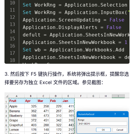
Set
 WorkRng 
=
 Application
.
Set
 WorkRng 
=
 Application
.
InputBox
(
"R
Application
.
ScreenUpdating 
=
False
Application
.
DisplayAlerts 
=
False
defult 
=
 Application
.
SheetsInNewWorkbo
Application
.
SheetsInNewWorkbook 
=
1
Set
 wb 
=
 Application
.
Workbooks
.
Add

Application
.
SheetsInNewWorkbook 
=
 def
WorkRng
.
Copy

wb
.
Worksheets
(
1
)
.
Paste

3. 然后按下 F5 键执行操作，系统将弹出提示框，提醒您选
address 
=
 Replace
(
WorkRng
.
address
,
":
择要另存为独立 Excel 文件的区域。参见截图：
address 
=
 Replace
(
address
,
"$"
,
""
)
address 
=
 Replace
(
address
,
"."
,
""
)
saveFile 
=
 Application
.
GetSaveAsFilen
wb
.
SaveAs Filename
:
=
saveFile

wb
.
Close

Application
.
CutCopyMode 
=
False
Application
.
DisplayAlerts 
=
True