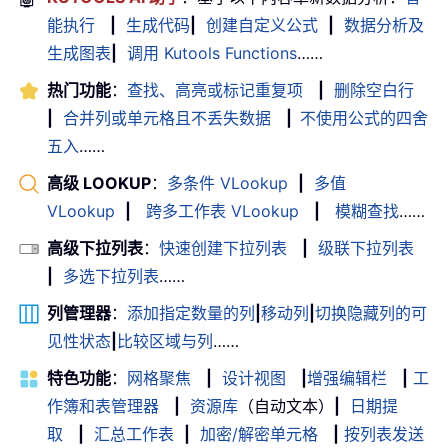
能执行
|
生成代码
|
创建自定义公式
|
数据分析及
生成图表
|
调用 Kutools Functions
……
热门功能
：
查找、高亮或标记重复项
|
删除空白行
|
合并列或单元格且不丢失数据
|
不使用公式的四舍
五入
……
高级 LOOKUP
：
多条件 VLookup
|
多值
VLookup
|
跨多工作表 VLookup
|
模糊查找
……
高级下拉列表
：
快速创建下拉列表
|
级联下拉列表
|
多选下拉列表
……
列管理器
：
添加指定数量的列
|
移动列
|
切换隐藏列的可
见性状态
|
比较区域与列
……
特色功能
：
网格聚焦
|
设计视图
|
增强编辑栏
|
工
作簿和表管理器
|
资源库
（自动文本）
|
日期提
取
|
汇总工作表
|
加密/解密单元格
|
按列表发送