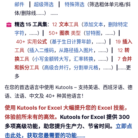
邮件
|
超级筛选
|
特殊筛选
（筛选粗体单元格/斜
体/删除线……） ......
精选 15 工具集
：
12
文本
工具
（
添加文本
，
删除特定
字符
，……）
|
50+
图表
类型
（
甘特图
，……）
|
40+ 实用
公式
（
基于生日计算年龄
，……）
|
19
插入
工具
（
插入二维码
，
从路径插入图片
，……）
|
12
转
换
工具
（
小写金额转大写
，
汇率转换
，……）
|
7
合并
和拆分
工具
（
高级合并行
，
分割单元格
，……）
|
……更
多
在您的首选语言中使用 Kutools – 支持英语、西班牙语、德
语、法语、中文及 40+ 种其他语言！
使用 Kutools for Excel 大幅提升您的 Excel 技能，
体验前所未有的高效。
Kutools for Excel 提供 300
多项高级功能，助您提升生产力、节省时间。
立即点
击此处，获取您最需要的功能……