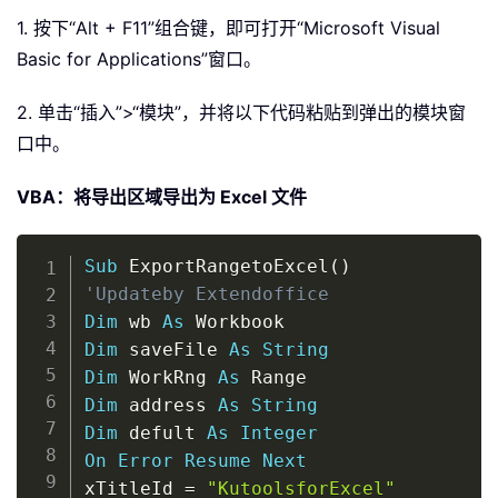
1. 按下“Alt + F11”组合键，即可打开“Microsoft Visual
Basic for Applications”窗口。
2. 单击“插入”>“模块”，并将以下代码粘贴到弹出的模块窗
口中。
VBA：将导出区域导出为 Excel 文件
Copy
Sub
 ExportRangetoExcel
(
)
'Updateby Extendoffice
Dim
 wb 
As
Dim
 saveFile 
As
String
Dim
 WorkRng 
As
Dim
 address 
As
String
Dim
 defult 
As
Integer
On
Error
Resume
Next
xTitleId 
=
"KutoolsforExcel"