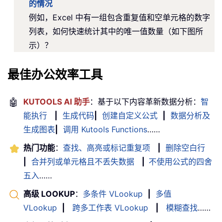
的情况
例如，Excel 中有一组包含重复值和空单元格的数字
列表，如何快速统计其中的唯一值数量（如下图所
示）？
最佳办公效率工具
🤖
KUTOOLS AI 助手
：基于以下内容革新数据分析：
智
能执行
|
生成代码
|
创建自定义公式
|
数据分析及
生成图表
|
调用 Kutools Functions
……
热门功能
：
查找、高亮或标记重复项
|
删除空白行
|
合并列或单元格且不丢失数据
|
不使用公式的四舍
五入
……
高级 LOOKUP
：
多条件 VLookup
|
多值
VLookup
|
跨多工作表 VLookup
|
模糊查找
……