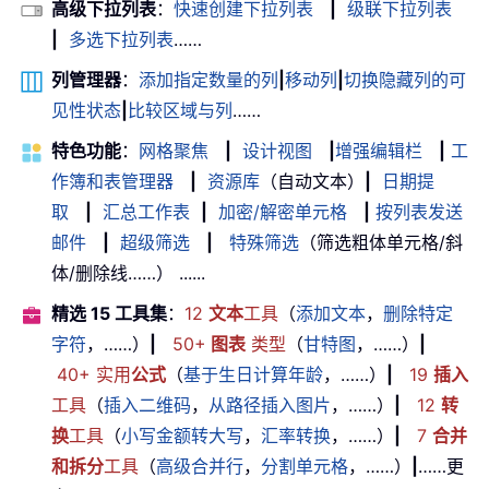
高级下拉列表
：
快速创建下拉列表
|
级联下拉列表
|
多选下拉列表
……
列管理器
：
添加指定数量的列
|
移动列
|
切换隐藏列的可
见性状态
|
比较区域与列
……
特色功能
：
网格聚焦
|
设计视图
|
增强编辑栏
|
工
作簿和表管理器
|
资源库
（自动文本）
|
日期提
取
|
汇总工作表
|
加密/解密单元格
|
按列表发送
邮件
|
超级筛选
|
特殊筛选
（筛选粗体单元格/斜
体/删除线……） ......
精选 15 工具集
：
12
文本
工具
（
添加文本
，
删除特定
字符
，……）
|
50+
图表
类型
（
甘特图
，……）
|
40+ 实用
公式
（
基于生日计算年龄
，……）
|
19
插入
工具
（
插入二维码
，
从路径插入图片
，……）
|
12
转
换
工具
（
小写金额转大写
，
汇率转换
，……）
|
7
合并
和拆分
工具
（
高级合并行
，
分割单元格
，……）
|
……更