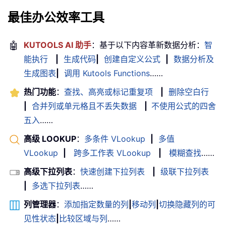
最佳办公效率工具
🤖
KUTOOLS AI 助手
：基于以下内容革新数据分析：
智
能执行
|
生成代码
|
创建自定义公式
|
数据分析及
生成图表
|
调用 Kutools Functions
……
热门功能
：
查找、高亮或标记重复项
|
删除空白行
|
合并列或单元格且不丢失数据
|
不使用公式的四舍
五入
……
高级 LOOKUP
：
多条件 VLookup
|
多值
VLookup
|
跨多工作表 VLookup
|
模糊查找
……
高级下拉列表
：
快速创建下拉列表
|
级联下拉列表
|
多选下拉列表
……
列管理器
：
添加指定数量的列
|
移动列
|
切换隐藏列的可
见性状态
|
比较区域与列
……