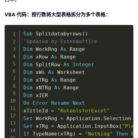
VBA 代码：按行数将大型表格拆分为多个表格：
Copy
Sub
 Splitdatabyrows
(
)
'Updated by Extendoffice 
Dim
 WorkRng 
As
Dim
 xRow 
As
Dim
 SplitRow 
As
Integer
Dim
 xWs 
As
Dim
 xTRg 
As
Dim
 xNTRg 
As
Dim
On
Error
Resume
Next
xTitleId 
=
"KutoolsforExcel"
Set
 WorkRng 
=
 Application
.
Set
 xTRg 
=
 Application
.
InputBox
(
"Plea
If
 TypeName
(
xTRg
)
=
"Nothing"
Then
Ex