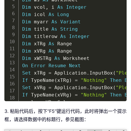
Dim
 vcol
,
 i 
As
Integer
Dim
 icol 
As
Long
Dim
 myarr 
As
Variant
Dim
 title 
As
String
Dim
 titlerow 
As
Integer
Dim
 xTRg 
As
Dim
 xVRg 
As
Dim
 xWSTRg 
As
On
Error
Resume
Next
Set
 xTRg 
=
 Application
.
InputBox
(
"Plea
If
 TypeName
(
xTRg
)
=
"Nothing"
Then
Ex
Set
 xVRg 
=
 Application
.
InputBox
(
"Plea
If
 TypeName
(
xVRg
)
=
"Nothing"
Then
Ex
vcol 
=
 xVRg
.
Set
 ws 
=
 xTRg
.
Worksheet

3. 粘贴代码后，按下“F5”键运行代码，此时将弹出一个提示
lr 
=
 ws
.
Cells
(
ws
.
Rows
.
Count
,
 vcol
)
.
En
框，请选择数据中的标题行，参见截图：
title 
=
 xTRg
.
AddressLocal
