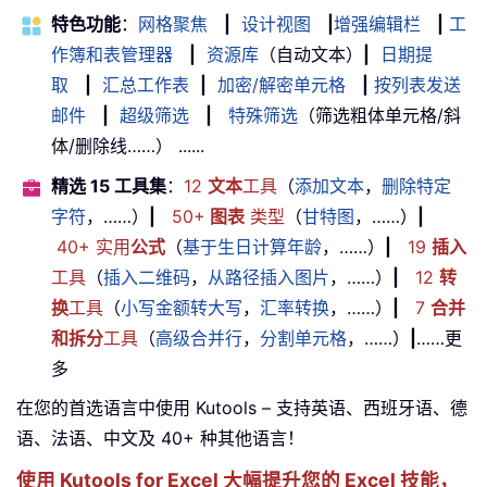
特色功能
：
网格聚焦
|
设计视图
|
增强编辑栏
|
工
作簿和表管理器
|
资源库
（自动文本）
|
日期提
取
|
汇总工作表
|
加密/解密单元格
|
按列表发送
邮件
|
超级筛选
|
特殊筛选
（筛选粗体单元格/斜
体/删除线……） ......
精选 15 工具集
：
12
文本
工具
（
添加文本
，
删除特定
字符
，……）
|
50+
图表
类型
（
甘特图
，……）
|
40+ 实用
公式
（
基于生日计算年龄
，……）
|
19
插入
工具
（
插入二维码
，
从路径插入图片
，……）
|
12
转
换
工具
（
小写金额转大写
，
汇率转换
，……）
|
7
合并
和拆分
工具
（
高级合并行
，
分割单元格
，……）
|
……更
多
在您的首选语言中使用 Kutools – 支持英语、西班牙语、德
语、法语、中文及 40+ 种其他语言！
使用 Kutools for Excel 大幅提升您的 Excel 技能，