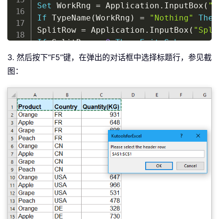
Set
 WorkRng 
=
 Application
.
InputBox
(
"P
If
 TypeName
(
WorkRng
)
=
"Nothing"
Then
SplitRow 
=
 Application
.
InputBox
(
"Spli
If
 SplitRow 
=
0
Then
Exit
Sub
Set
 xWs 
=
 WorkRng
.
3. 然后按下“F5”键，在弹出的对话框中选择标题行，参见截
Set
 xRow 
=
 WorkRng
.
Rows
(
1
)
图：
xIER 
=
 WorkRng
.
Rows
.
Count

xIER 
=
 WorkRng
.
Row 
+
 xIER 
-
1
Application
.
ScreenUpdating 
=
False
For
 i 
=
1
To
 WorkRng
.
Rows
.
Count 
Step
 
    resizeCount 
=
 SplitRow

If
(
xIER 
-
 xRow
.
Row 
+
1
)
<
 SplitR
        resizeCount 
=
(
xIER 
-
 xRow
.
Ro
End
If
    xRow
.
Resize
(
resizeCount
)
.
Copy

Set
 xWs 
=
 Application
.
Worksheets
.
If
 xIER 
>
(
xRow
.
Row 
+
 SplitRow 
-
        xWs
.
Name 
=
 xRow
.
Row 
&
" - "
&