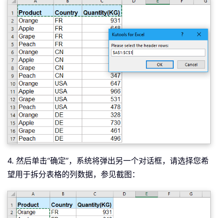
titlerow 
=
 xTRg
.
Cells
(
1
)
.
Row

icol 
=
 ws
.
Columns
.
Count

ws
.
Cells
(
1
,
 icol
)
=
"Unique"
Application
.
DisplayAlerts 
=
False
If
Not
 Evaluate
(
"=ISREF('xTRgWs_Sheet
Sheets
.
Add
(
after
:
=
Worksheets
(
Workshee
Else
Sheets
(
"xTRgWs_Sheet"
)
.
Delete

Sheets
.
Add
(
after
:
=
Worksheets
(
Workshee
End
If
Set
 xWSTRg 
=
 Sheets
(
"xTRgWs_Sheet"
)
xTRg
.
Copy

xWSTRg
.
Paste Destination
:
=
xWSTRg
.
Rang
ws
.
4. 然后单击“确定”，系统将弹出另一个对话框，请选择您希
For
 i 
=
(
titlerow 
+
 xTRg
.
Rows
.
Count
)
望用于拆分表格的列数据，参见截图：
On
Error
Resume
Next
If
 ws
.
Cells
(
i
,
 vcol
)
<
>
""
And
 Applic
ws
.
Cells
(
ws
.
Rows
.
Count
,
 icol
)
.
End
(
xlU