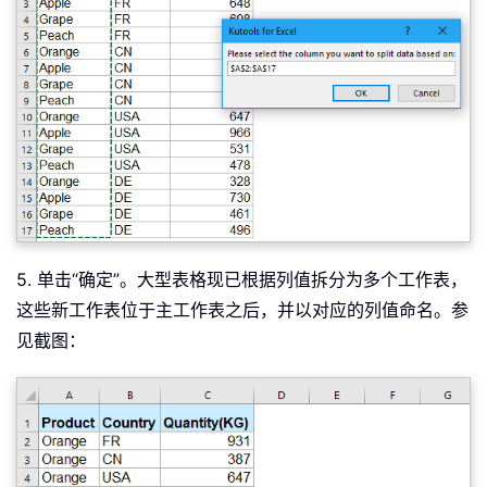
End
If
Next
myarr 
=
 Application
.
WorksheetFunction
ws
.
Columns
(
icol
)
.
For
 i 
=
2
To
 UBound
(
myarr
)
ws
.
Range
(
title
)
.
AutoFilter field
:
=
vco
If
Not
 Evaluate
(
"=ISREF('"
&
 myarr
(
i
)
Sheets
.
Add
(
after
:
=
Worksheets
(
Workshee
Else
Sheets
(
myarr
(
i
)
&
""
)
.
Move after
:
=
Wor
End
If
5. 单击“确定”。大型表格现已根据列值拆分为多个工作表，
xWSTRg
.
Range
(
title
)
.
Copy

这些新工作表位于主工作表之后，并以对应的列值命名。参
Sheets
(
myarr
(
i
)
&
""
)
.
Paste Destinati
见截图：
ws
.
Range
(
"A"
&
(
titlerow 
+
 xTRg
.
Rows
.
Sheets
(
myarr
(
i
)
&
""
)
.
Columns
.
Next
xWSTRg
.
Delete

ws
.
AutoFilterMode 
=
False