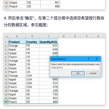
ElseIf
 xIER 
=
 xRow
.
Row 
Then
        xWs
.
Name 
=
 xRow
.
Row

Else
4. 然后单击“确定”，在第二个提示框中选择您希望按行数拆
        xWs
.
Name 
=
 xRow
.
Row 
&
" - "
&
分的数据区域，参见截图：
End
If
    Application
.
ActiveSheet
.
Range
(
"A1
Set
 xNTRg 
=
 Application
.
ActiveShe
    xTRg
.
Copy

    xNTRg
.
Insert

Set
 xRow 
=
 xRow
.
Offset
(
SplitRow
)
Next
Application
.
CutCopyMode 
=
False
Application
.
ScreenUpdating 
=
True
End
Sub