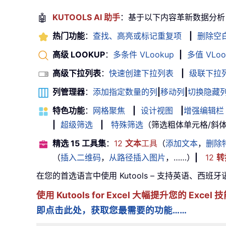
🤖
KUTOOLS AI 助手
：基于以下内容革新数据分析
热门功能
：
查找、高亮或标记重复项
|
删除空
高级 LOOKUP
：
多条件 VLookup
|
多值 VLoo
高级下拉列表
：
快速创建下拉列表
|
级联下拉
列管理器
：
添加指定数量的列
|
移动列
|
切换隐藏
特色功能
：
网格聚焦
|
设计视图
|
增强编辑栏
|
超级筛选
|
特殊筛选
（筛选粗体单元格/斜体/删除
精选 15 工具集
：
12
文本
工具
（
添加文本
，
删除
（
插入二维码
，
从路径插入图片
，……）
|
12
转
在您的首选语言中使用 Kutools – 支持英语、西班
使用 Kutools for Excel 大幅提升您的 Ex
即点击此处，获取您最需要的功能……