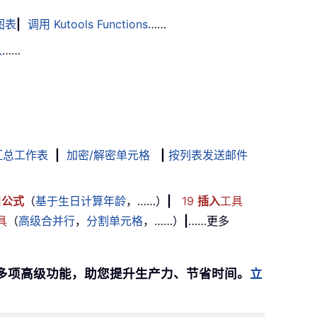
图表
|
调用 Kutools Functions
……
入
……
汇总工作表
|
加密/解密单元格
|
按列表发送邮件
用
公式
（
基于生日计算年龄
，……）
|
19
插入
工具
具
（
高级合并行
，
分割单元格
，……）
|
……更多
提供 300 多项高级功能，助您提升生产力、节省时间。
立