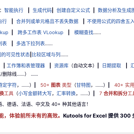
：
智能执行
|
生成代码
|
创建自定义公式
|
数据分析及生成
白行
|
合并列或单元格且不丢失数据
|
不使用公式的四舍五
kup
|
跨多工作表 VLookup
|
模糊查找
……
列表
|
多选下拉列表
……
列的可见性状态
|
比较区域与列
……
|
工作簿和表管理器
|
资源库
（自动文本）
|
日期提取
|
线……） ......
特定字符
，……）
|
50+
图表
类型
（
甘特图
，……）
|
40+ 实
换
工具
（
小写金额转大写
，
汇率转换
，……）
|
7
合并和拆分
工
牙语、德语、法语、中文及 40+ 种其他语言！
cel 技能，体验前所未有的高效。
Kutools for Excel 