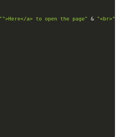
"">Here</a> to open the page"
&
"<br>"
_