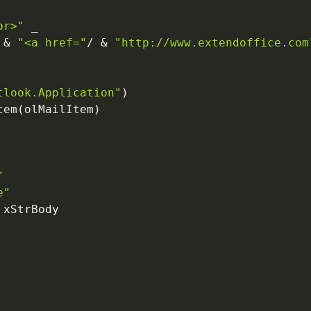
br>"
_
&
"<a href="
/
&
"http://www.extendoffice.com
tlook.Application"
)
tem
(
olMailItem
)
"
e"
 xStrBody
