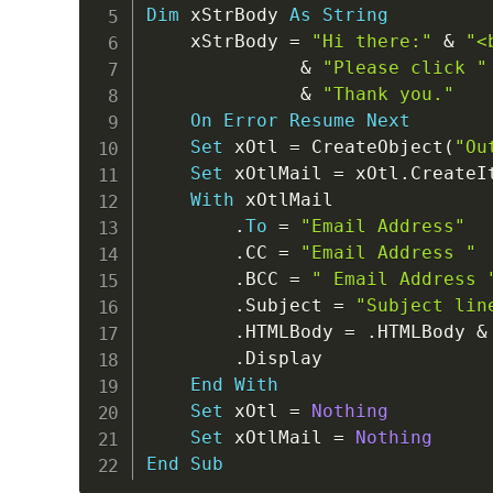
Dim
 xStrBody 
As
String
    xStrBody 
=
"Hi there:"
&
"<
&
"Please click "
&
"Thank you."
On
Error
Resume
Next
Set
 xOtl 
=
 CreateObject
(
"Ou
Set
 xOtlMail 
=
 xOtl
.
CreateI
With
 xOtlMail

.
To
=
"Email Address"
.
CC 
=
"Email Address "
.
BCC 
=
" Email Address 
.
Subject 
=
"Subject lin
.
HTMLBody 
=
.
HTMLBody 
&
.
Display

End
With
Set
 xOtl 
=
Nothing
Set
 xOtlMail 
=
Nothing
End
Sub