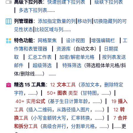
高级下拉列表
：
快速创建下拉列表
|
级联下拉列表
|
多选下拉列表
……
列管理器
：
添加指定数量的列
|
移动列
|
切换隐藏列的可
见性状态
|
比较区域与列
……
特色功能
：
网格聚焦
|
设计视图
|
增强编辑栏
|
工
作簿和表管理器
|
资源库
（自动文本）
|
日期提
取
|
汇总工作表
|
加密/解密单元格
|
按列表发送
邮件
|
超级筛选
|
特殊筛选
（筛选粗体单元格/斜
体/删除线……） ......
精选 15 工具集
：
12
文本
工具
（
添加文本
，
删除特定
字符
，……）
|
50+
图表
类型
（
甘特图
，……）
|
40+ 实用
公式
（
基于生日计算年龄
，……）
|
19
插入
工具
（
插入二维码
，
从路径插入图片
，……）
|
12
转
换
工具
（
小写金额转大写
，
汇率转换
，……）
|
7
合并
和拆分
工具
（
高级合并行
，
分割单元格
，……）
|
……更