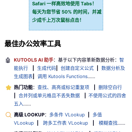
Safari 一样高效地使用 Tabs！
每天为您节省 50% 的时间，并减
少成千上万次鼠标点击！
最佳办公效率工具
🤖
KUTOOLS AI 助手
：基于以下内容革新数据分析：
智
能执行
|
生成代码
|
创建自定义公式
|
数据分析及
生成图表
|
调用 Kutools Functions
……
热门功能
：
查找、高亮或标记重复项
|
删除空白行
|
合并列或单元格且不丢失数据
|
不使用公式的四舍
五入
……
高级 LOOKUP
：
多条件 VLookup
|
多值
VLookup
|
跨多工作表 VLookup
|
模糊查找
……