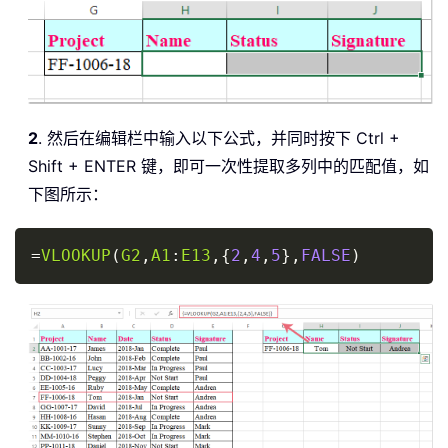
2
. 然后在编辑栏中输入以下公式，并同时按下 Ctrl +
Shift + ENTER 键，即可一次性提取多列中的匹配值，如
下图所示：
Copy
=
VLOOKUP
(
G2
,
A1
:
E13
,
{
2
,
4
,
5
}
,
FALSE
)