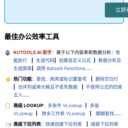
立即获取
最佳办公效率工具
🤖
KUTOOLS AI 助手
：基于以下内容革新数据分析：
智
能执行
|
生成代码
|
创建自定义公式
|
数据分析及
生成图表
|
调用 Kutools Functions
……
热门功能
：
查找、高亮或标记重复项
|
删除空白行
|
合并列或单元格且不丢失数据
|
不使用公式的四舍
五入
……
高级 LOOKUP
：
多条件 VLookup
|
多值
VLookup
|
跨多工作表 VLookup
|
模糊查找
……
高级下拉列表
：
快速创建下拉列表
|
级联下拉列表