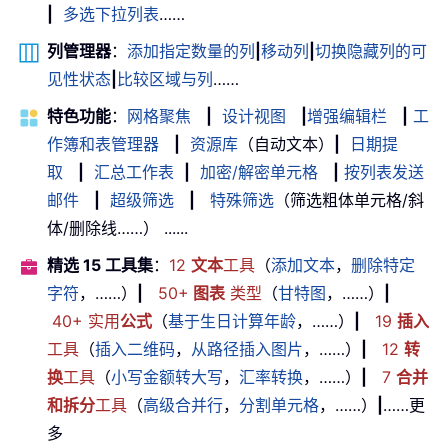
|
多选下拉列表
……
列管理器
：
添加指定数量的列
|
移动列
|
切换隐藏列的可
见性状态
|
比较区域与列
……
特色功能
：
网格聚焦
|
设计视图
|
增强编辑栏
|
工
作簿和表管理器
|
资源库
（自动文本）
|
日期提
取
|
汇总工作表
|
加密/解密单元格
|
按列表发送
邮件
|
超级筛选
|
特殊筛选
（筛选粗体单元格/斜
体/删除线……） ......
精选 15 工具集
：
12
文本
工具
（
添加文本
，
删除特定
字符
，……）
|
50+
图表
类型
（
甘特图
，……）
|
40+ 实用
公式
（
基于生日计算年龄
，……）
|
19
插入
工具
（
插入二维码
，
从路径插入图片
，……）
|
12
转
换
工具
（
小写金额转大写
，
汇率转换
，……）
|
7
合并
和拆分
工具
（
高级合并行
，
分割单元格
，……）
|
……更
多