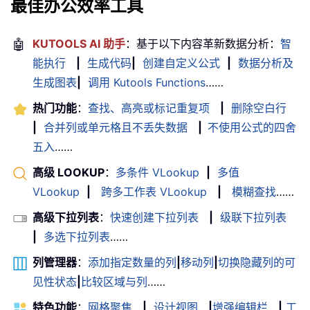
最佳办公效率工具
🤖
KUTOOLS AI 助手
：基于以下内容革新数据分析：
智
能执行
|
生成代码
|
创建自定义公式
|
数据分析及
生成图表
|
调用 Kutools Functions
……
热门功能
：
查找、高亮或标记重复项
|
删除空白行
|
合并列或单元格且不丢失数据
|
不使用公式的四舍
五入
……
高级 LOOKUP
：
多条件 VLookup
|
多值
VLookup
|
跨多工作表 VLookup
|
模糊查找
……
高级下拉列表
：
快速创建下拉列表
|
级联下拉列表
|
多选下拉列表
……
列管理器
：
添加指定数量的列
|
移动列
|
切换隐藏列的可
见性状态
|
比较区域与列
……
特色功能
：
网格聚焦
|
设计视图
|
增强编辑栏
|
工