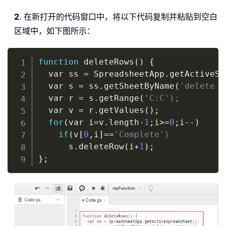
2
. 在新打开的代码窗口中，将以下代码复制并粘贴到空白
区域中，如下图所示：
Copy
function
 deleteRows
(
)
{
  var ss 
=
 SpreadsheetApp
.
getActiveSp
  var s 
=
 ss
.
getSheetByName
(
'delete c
  var r 
=
 s
.
getRange
(
'C:C');
  var v 
=
 r
.
getValues
(
)
;

for
(
var i
=
v
.
length
-
1
;i
>
=
0
;i
-
-
)
if
(
v[
0
,
i]
=
=
'Complete')
      s
.
deleteRow
(
i
+
1
)
}