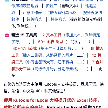
作簿和表管理器
|
资源库
（自动文本）
|
日期提
取
|
汇总工作表
|
加密/解密单元格
|
按列表发送
邮件
|
超级筛选
|
特殊筛选
（筛选粗体单元格/斜
体/删除线……） ......
精选 15 工具集
：
12
文本
工具
（
添加文本
，
删除特定
字符
，……）
|
50+
图表
类型
（
甘特图
，……）
|
40+ 实用
公式
（
基于生日计算年龄
，……）
|
19
插入
工具
（
插入二维码
，
从路径插入图片
，……）
|
12
转
换
工具
（
小写金额转大写
，
汇率转换
，……）
|
7
合并
和拆分
工具
（
高级合并行
，
分割单元格
，……）
|
……更
多
在您的首选语言中使用 Kutools – 支持英语、西班牙语、德
语、法语、中文及 40+ 种其他语言！
使用 Kutools for Excel 大幅提升您的 Excel 技能，
体验前所未有的高效。
Kutools for Excel 提供 300