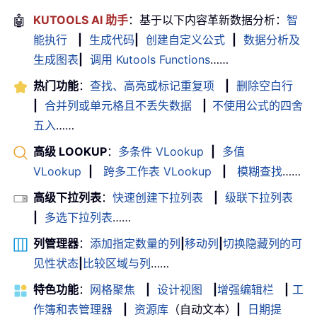
🤖
KUTOOLS AI 助手
：基于以下内容革新数据分析：
智
能执行
|
生成代码
|
创建自定义公式
|
数据分析及
生成图表
|
调用 Kutools Functions
……
热门功能
：
查找、高亮或标记重复项
|
删除空白行
|
合并列或单元格且不丢失数据
|
不使用公式的四舍
五入
……
高级 LOOKUP
：
多条件 VLookup
|
多值
VLookup
|
跨多工作表 VLookup
|
模糊查找
……
高级下拉列表
：
快速创建下拉列表
|
级联下拉列表
|
多选下拉列表
……
列管理器
：
添加指定数量的列
|
移动列
|
切换隐藏列的可
见性状态
|
比较区域与列
……
特色功能
：
网格聚焦
|
设计视图
|
增强编辑栏
|
工
作簿和表管理器
|
资源库
（自动文本）
|
日期提