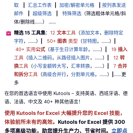
取
|
汇总工作表
|
加密/解密单元格
|
按列表发送
邮件
|
超级筛选
|
特殊筛选
（筛选粗体单元格/斜
体/删除线……） ......
精选 15 工具集
：
12
文本
工具
（
添加文本
，
删除特定
字符
，……）
|
50+
图表
类型
（
甘特图
，……）
|
40+ 实用
公式
（
基于生日计算年龄
，……）
|
19
插入
工具
（
插入二维码
，
从路径插入图片
，……）
|
12
转
换
工具
（
小写金额转大写
，
汇率转换
，……）
|
7
合并
和拆分
工具
（
高级合并行
，
分割单元格
，……）
|
……更
多
在您的首选语言中使用 Kutools – 支持英语、西班牙语、德
语、法语、中文及 40+ 种其他语言！
使用 Kutools for Excel 大幅提升您的 Excel 技能，
体验前所未有的高效。
Kutools for Excel 提供 300
多项高级功能，助您提升生产力、节省时间。
立即点