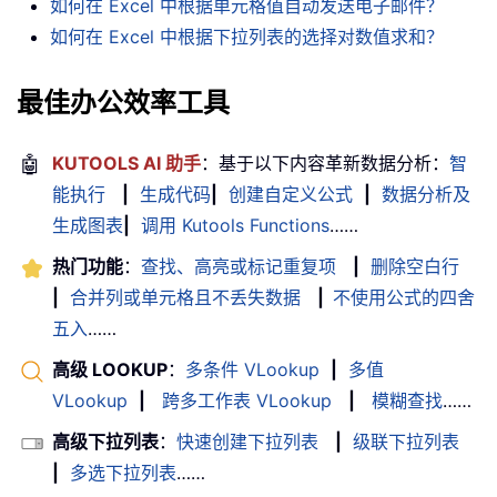
如何在 Excel 中根据单元格值自动发送电子邮件？
如何在 Excel 中根据下拉列表的选择对数值求和？
最佳办公效率工具
🤖
KUTOOLS AI 助手
：基于以下内容革新数据分析：
智
能执行
|
生成代码
|
创建自定义公式
|
数据分析及
生成图表
|
调用 Kutools Functions
……
热门功能
：
查找、高亮或标记重复项
|
删除空白行
|
合并列或单元格且不丢失数据
|
不使用公式的四舍
五入
……
高级 LOOKUP
：
多条件 VLookup
|
多值
VLookup
|
跨多工作表 VLookup
|
模糊查找
……
高级下拉列表
：
快速创建下拉列表
|
级联下拉列表
|
多选下拉列表
……