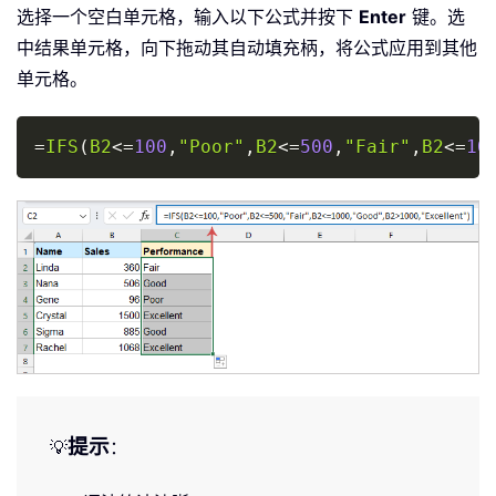
选择一个空白单元格，输入以下公式并按下
Enter
键。选
中结果单元格，向下拖动其自动填充柄，将公式应用到其他
单元格。
Copy
=
IFS
(
B2
<=
100
,
"Poor"
,
B2
<=
500
,
"Fair"
,
B2
<=
10
提示
💡
：