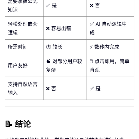
需要掌握公式
✅ 是
❌ 否
知识
轻松处理嵌套
✅ AI 自动逻辑生
❌ 容易出错
逻辑
成
所需时间
🕒 较长
⚡ 数秒内完成
🧠 对部分用户较
🖱️ 点击即用，简单
用户友好
复杂
直观
支持自然语言
❌ 否
✅ 是
输入
📝 结论