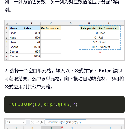
列：一列为销售分数，另一列为对应数值范围所分配的类
别。
2. 选择一个空白单元格，输入以下公式并按下
Enter
键即
可获取结果。选中该单元格，向下拖动自动填充柄，即可将
公式应用到其他单元格。
Copy
=
VLOOKUP
(
B2
,
$E$2
:
$F$5
,
2
)