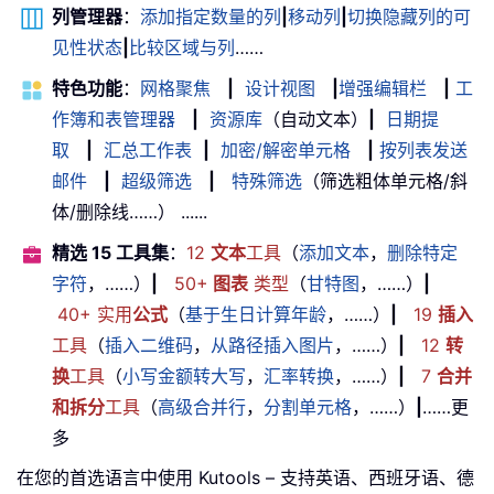
列管理器
：
添加指定数量的列
|
移动列
|
切换隐藏列的可
见性状态
|
比较区域与列
……
特色功能
：
网格聚焦
|
设计视图
|
增强编辑栏
|
工
作簿和表管理器
|
资源库
（自动文本）
|
日期提
取
|
汇总工作表
|
加密/解密单元格
|
按列表发送
邮件
|
超级筛选
|
特殊筛选
（筛选粗体单元格/斜
体/删除线……） ......
精选 15 工具集
：
12
文本
工具
（
添加文本
，
删除特定
字符
，……）
|
50+
图表
类型
（
甘特图
，……）
|
40+ 实用
公式
（
基于生日计算年龄
，……）
|
19
插入
工具
（
插入二维码
，
从路径插入图片
，……）
|
12
转
换
工具
（
小写金额转大写
，
汇率转换
，……）
|
7
合并
和拆分
工具
（
高级合并行
，
分割单元格
，……）
|
……更
多
在您的首选语言中使用 Kutools – 支持英语、西班牙语、德