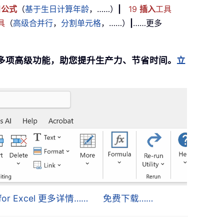
用
公式
（
基于生日计算年龄
，……）
|
19
插入
工具
具
（
高级合并行
，
分割单元格
，……）
|
……更多
提供 300 多项高级功能，助您提升生产力、节省时间。
立
s for Excel 更多详情……
免费下载……