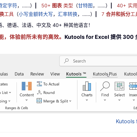
特定字符
，……）
|
50+
图表
类型
（
甘特图
，……）
|
40+ 实
换
工具
（
小写金额转大写
，
汇率转换
，……）
|
7
合并和拆分
工
牙语、德语、法语、中文及 40+ 种其他语言！
cel 技能，体验前所未有的高效。
Kutools for Excel 
Kutool