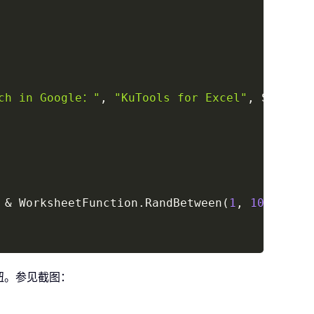
rch in Google："
,
"KuTools for Excel"
,
 Selecti
&
 WorksheetFunction
.
RandBetween
(
1
,
10000
)
 rv:25.0) Gecko/20100101 Firefox/25.0"
钮。参见截图：