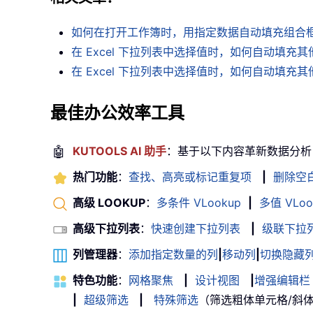
如何在打开工作簿时，用指定数据自动填充组合
在 Excel 下拉列表中选择值时，如何自动填充
在 Excel 下拉列表中选择值时，如何自动填充
最佳办公效率工具
🤖
KUTOOLS AI 助手
：基于以下内容革新数据分析
热门功能
：
查找、高亮或标记重复项
|
删除空
高级 LOOKUP
：
多条件 VLookup
|
多值 VLoo
高级下拉列表
：
快速创建下拉列表
|
级联下拉
列管理器
：
添加指定数量的列
|
移动列
|
切换隐藏
特色功能
：
网格聚焦
|
设计视图
|
增强编辑栏
|
超级筛选
|
特殊筛选
（筛选粗体单元格/斜体/删除