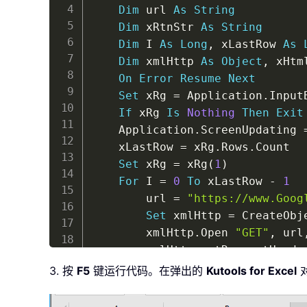
Dim
 url 
As
String
Dim
 xRtnStr 
As
String
Dim
 I 
As
Long
,
 xLastRow 
As
Dim
 xmlHttp 
As
Object
,
 xHtm
On
Error
Resume
Next
Set
 xRg 
=
 Application
.
Input
If
 xRg 
Is
Nothing
Then
Exit
    Application
.
ScreenUpdating 
    xLastRow 
=
 xRg
.
Rows
.
Count

Set
 xRg 
=
 xRg
(
1
)
For
 I 
=
0
To
 xLastRow 
-
1
        url 
=
"https://www.Goog
Set
 xmlHttp 
=
 CreateObj
        xmlHttp
.
Open 
"GET"
,
 url
        xmlHttp
.
setRequestHeade
        xmlHttp
.
setRequestHeade
3. 按
F5
键运行代码。在弹出的
Kutools for Excel
        xmlHttp
.
send

Set
 xHtml 
=
 CreateObjec