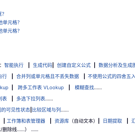
框？
其他单元格？
其他单元格？
：
智能执行
|
生成代码
|
创建自定义公式
|
数据分析及生成
白行
|
合并列或单元格且不丢失数据
|
不使用公式的四舍五
kup
|
跨多工作表 VLookup
|
模糊查找
……
列表
|
多选下拉列表
……
列的可见性状态
|
比较区域与列
……
|
工作簿和表管理器
|
资源库
（自动文本）
|
日期提取
|
线……） ......