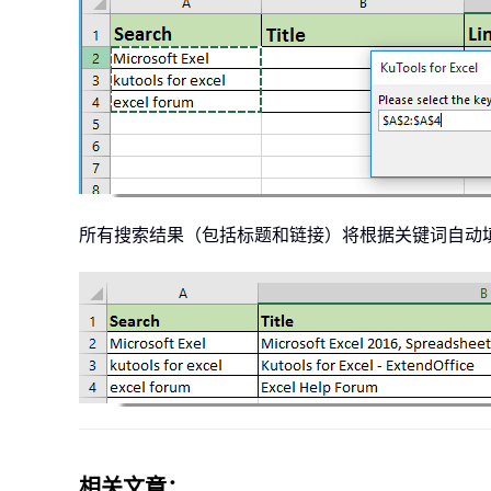
        xHtml
.
body
.
innerHTML 
=
 
Set
 xHtmlLink 
=
 xHtml
.
g
        xRtnStr 
=
 Replace
(
xHtml
        xRtnStr 
=
 Replace
(
xRtnS
        xRg
.
Offset
(
I
,
1
)
.
Value 
        xRg
.
Offset
(
I
,
2
)
.
Value 
Next
    Application
.
ScreenUpdating 
所有搜索结果（包括标题和链接）将根据关键词自动
End
Sub
相关文章：