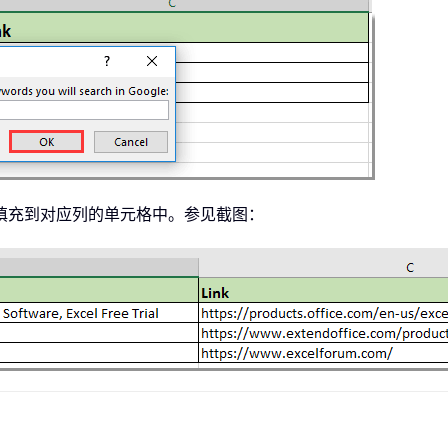
xmlHttp
.
ResponseText

etelementbyid
(
"rso"
)
.
getelementsbytagname
(
"H3
Link
.
innerHTML
,
"<EM>"
,
""
)
tr
,
"</EM>"
,
""
)
=
 xRtnStr

=
 xHtmlLink
.
href

=
True
填充到对应列的单元格中。参见截图：