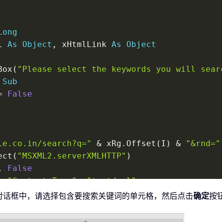
Long
l 
As
Object
,
 xHtmlLink 
As
Object
Box
(
"Please select the keywords you will sea
Sub
=
False
le.co.in/search?q="
&
 xRg
.
Offset
(
I
)
&
"&rnd="
ect
(
"MSXML2.serverXMLHTTP"
)
,
False
r 
"Content-Type"
,
"text/xml"
r 
"User-Agent"
,
"Mozilla/5.0 (Windows NT 6.1;
对话框中，请选择包含要搜索关键词的单元格，然后点击
确定
按
t
(
"htmlfile"
)