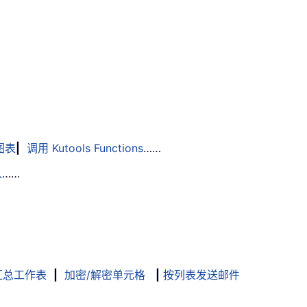
图表
|
调用 Kutools Functions
……
入
……
汇总工作表
|
加密/解密单元格
|
按列表发送邮件