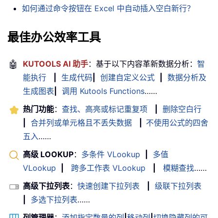
如何通过命令按钮在 Excel 中自动插入空白新行？
最佳办公效率工具
🤖
KUTOOLS AI 助手
：基于以下内容革新数据分析：
智
能执行
|
生成代码
|
创建自定义公式
|
数据分析及
生成图表
|
调用 Kutools Functions
……
热门功能
：
查找、高亮或标记重复项
|
删除空白行
|
合并列或单元格且不丢失数据
|
不使用公式的四舍
五入
……
高级 LOOKUP
：
多条件 VLookup
|
多值
VLookup
|
跨多工作表 VLookup
|
模糊查找
……
高级下拉列表
：
快速创建下拉列表
|
级联下拉列表
|
多选下拉列表
……
列管理器
：
添加指定数量的列
|
移动列
|
切换隐藏列的可