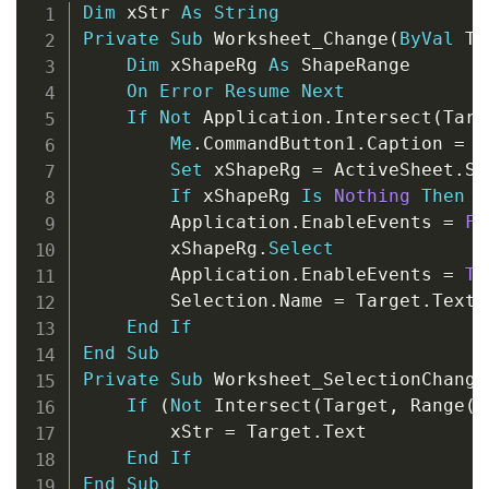
Copy
Dim
 xStr 
As
String
Private
Sub
 Worksheet_Change
(
ByVal
 Ta
Dim
 xShapeRg 
As
 ShapeRange

On
Error
Resume
Next
If
Not
 Application
.
Intersect
(
Targ
Me
.
CommandButton1
.
Caption 
=
 T
Set
 xShapeRg 
=
 ActiveSheet
.
Sh
If
 xShapeRg 
Is
Nothing
Then
S
        Application
.
EnableEvents 
=
Fa
        xShapeRg
.
Select
        Application
.
EnableEvents 
=
Tr
        Selection
.
Name 
=
 Target
.
Text

End
If
End
Sub
Private
Sub
 Worksheet_SelectionChange
If
(
Not
 Intersect
(
Target
,
 Range
(
"
        xStr 
=
 Target
.
Text

End
If
End
Sub