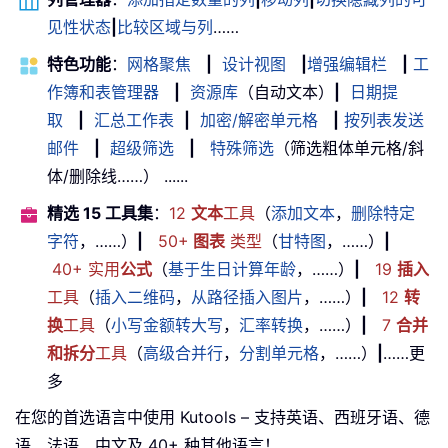
见性状态
|
比较区域与列
……
特色功能
：
网格聚焦
|
设计视图
|
增强编辑栏
|
工
作簿和表管理器
|
资源库
（自动文本）
|
日期提
取
|
汇总工作表
|
加密/解密单元格
|
按列表发送
邮件
|
超级筛选
|
特殊筛选
（筛选粗体单元格/斜
体/删除线……） ......
精选 15 工具集
：
12
文本
工具
（
添加文本
，
删除特定
字符
，……）
|
50+
图表
类型
（
甘特图
，……）
|
40+ 实用
公式
（
基于生日计算年龄
，……）
|
19
插入
工具
（
插入二维码
，
从路径插入图片
，……）
|
12
转
换
工具
（
小写金额转大写
，
汇率转换
，……）
|
7
合并
和拆分
工具
（
高级合并行
，
分割单元格
，……）
|
……更
多
在您的首选语言中使用 Kutools – 支持英语、西班牙语、德
语、法语、中文及 40+ 种其他语言！