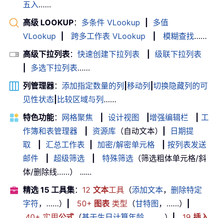
五入
……
高级 LOOKUP
：
多条件 VLookup
|
多值
VLookup
|
跨多工作表 VLookup
|
模糊查找
……
高级下拉列表
：
快速创建下拉列表
|
级联下拉列表
|
多选下拉列表
……
列管理器
：
添加指定数量的列
|
移动列
|
切换隐藏列的可
见性状态
|
比较区域与列
……
特色功能
：
网格聚焦
|
设计视图
|
增强编辑栏
|
工
作簿和表管理器
|
资源库
（自动文本）
|
日期提
取
|
汇总工作表
|
加密/解密单元格
|
按列表发送
邮件
|
超级筛选
|
特殊筛选
（筛选粗体单元格/斜
体/删除线……） ......
精选 15 工具集
：
12
文本
工具
（
添加文本
，
删除特定
字符
，……）
|
50+
图表
类型
（
甘特图
，……）
|
40+ 实用
公式
（
基于生日计算年龄
，……）
|
19
插入