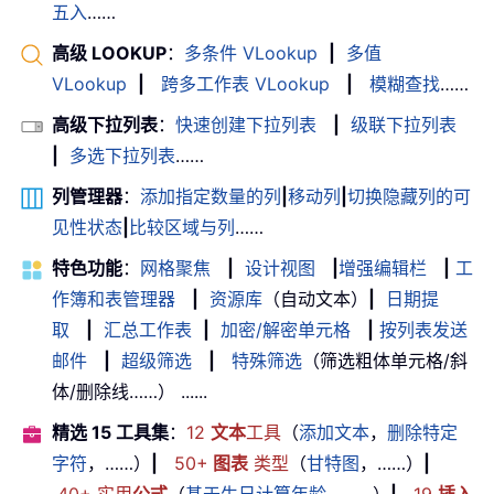
五入
……
高级 LOOKUP
：
多条件 VLookup
|
多值
VLookup
|
跨多工作表 VLookup
|
模糊查找
……
高级下拉列表
：
快速创建下拉列表
|
级联下拉列表
|
多选下拉列表
……
列管理器
：
添加指定数量的列
|
移动列
|
切换隐藏列的可
见性状态
|
比较区域与列
……
特色功能
：
网格聚焦
|
设计视图
|
增强编辑栏
|
工
作簿和表管理器
|
资源库
（自动文本）
|
日期提
取
|
汇总工作表
|
加密/解密单元格
|
按列表发送
邮件
|
超级筛选
|
特殊筛选
（筛选粗体单元格/斜
体/删除线……） ......
精选 15 工具集
：
12
文本
工具
（
添加文本
，
删除特定
字符
，……）
|
50+
图表
类型
（
甘特图
，……）
|
40+ 实用
公式
（
基于生日计算年龄
，……）
|
19
插入