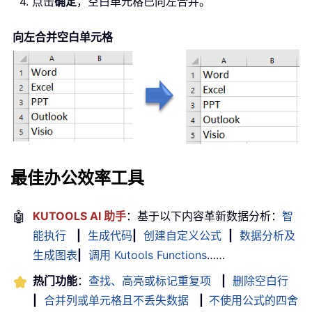
4. 点击
确定
，空白单元格已向左合并。
向左合并空白单元格
最佳办公效率工具
🤖
KUTOOLS AI 助手
：基于以下内容革新数据分析：
智
能执行
|
生成代码
|
创建自定义公式
|
数据分析及
生成图表
|
调用 Kutools Functions
……
热门功能
：
查找、高亮或标记重复项
|
删除空白行
|
合并列或单元格且不丢失数据
|
不使用公式的四舍