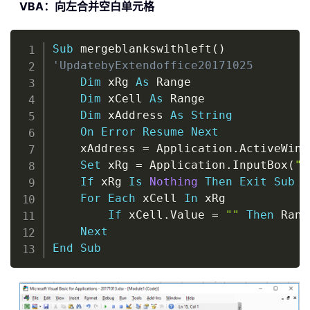
VBA：向左合并空白单元格
Copy
Sub
 mergeblankswithleft
(
)
'UpdatebyExtendoffice20171025
Dim
 xRg 
As
 Range

Dim
 xCell 
As
 Range

Dim
 xAddress 
As
String
On
Error
Resume
Next
    xAddress 
=
 Application
.
ActiveWind
Set
 xRg 
=
 Application
.
InputBox
(
"S
If
 xRg 
Is
Nothing
Then
Exit
Sub
For
Each
 xCell 
In
 xRg

If
 xCell
.
Value 
=
""
Then
 Rang
Next
End
Sub