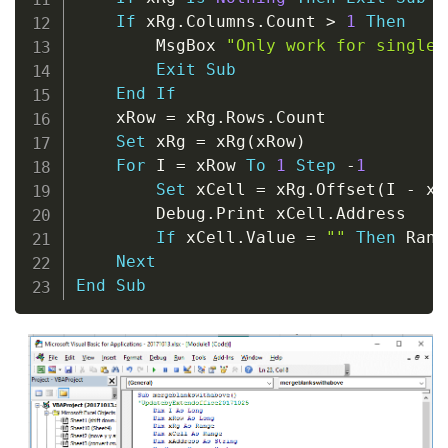
If
 xRg
.
Columns
.
Count 
>
1
Then
        MsgBox 
"Only work for single 
Exit
Sub
End
If
    xRow 
=
 xRg
.
Rows
.
Count

Set
 xRg 
=
 xRg
(
xRow
)
For
 I 
=
 xRow 
To
1
Step
-
1
Set
 xCell 
=
 xRg
.
Offset
(
I 
-
 xR
        Debug
.
Print xCell
.
Address

If
 xCell
.
Value 
=
""
Then
 Rang
Next
End
Sub