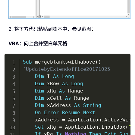
2. 将下方代码粘贴到脚本中，参见截图：
VBA：向上合并空白单元格
Copy
Sub
 mergeblankswithabove
(
)
'UpdatebyExtendoffice20171025
Dim
 I 
As
Long
Dim
 xRow 
As
Long
Dim
 xRg 
As
 Range

Dim
 xCell 
As
 Range

Dim
 xAddress 
As
String
On
Error
Resume
Next
    xAddress 
=
 Application
.
ActiveWind
Set
 xRg 
=
 Application
.
InputBox
(
"S
If
 xRg 
Is
Nothing
Then
Exit
Sub