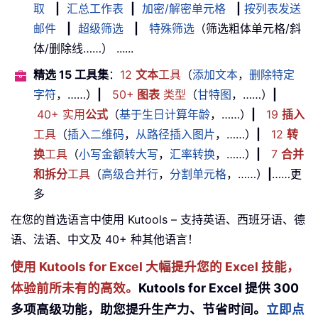
取
|
汇总工作表
|
加密/解密单元格
|
按列表发送
邮件
|
超级筛选
|
特殊筛选
（筛选粗体单元格/斜
体/删除线……） ......
精选 15 工具集
：
12
文本
工具
（
添加文本
，
删除特定
字符
，……）
|
50+
图表
类型
（
甘特图
，……）
|
40+ 实用
公式
（
基于生日计算年龄
，……）
|
19
插入
工具
（
插入二维码
，
从路径插入图片
，……）
|
12
转
换
工具
（
小写金额转大写
，
汇率转换
，……）
|
7
合并
和拆分
工具
（
高级合并行
，
分割单元格
，……）
|
……更
多
在您的首选语言中使用 Kutools – 支持英语、西班牙语、德
语、法语、中文及 40+ 种其他语言！
使用 Kutools for Excel 大幅提升您的 Excel 技能，
体验前所未有的高效。
Kutools for Excel 提供 300
多项高级功能，助您提升生产力、节省时间。
立即点