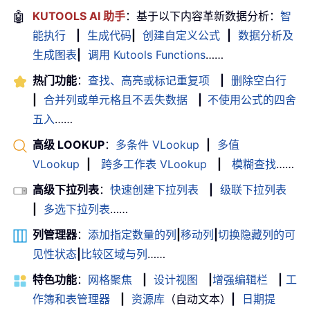
🤖
KUTOOLS AI 助手
：基于以下内容革新数据分析：
智
能执行
|
生成代码
|
创建自定义公式
|
数据分析及
生成图表
|
调用 Kutools Functions
……
热门功能
：
查找、高亮或标记重复项
|
删除空白行
|
合并列或单元格且不丢失数据
|
不使用公式的四舍
五入
……
高级 LOOKUP
：
多条件 VLookup
|
多值
VLookup
|
跨多工作表 VLookup
|
模糊查找
……
高级下拉列表
：
快速创建下拉列表
|
级联下拉列表
|
多选下拉列表
……
列管理器
：
添加指定数量的列
|
移动列
|
切换隐藏列的可
见性状态
|
比较区域与列
……
特色功能
：
网格聚焦
|
设计视图
|
增强编辑栏
|
工
作簿和表管理器
|
资源库
（自动文本）
|
日期提