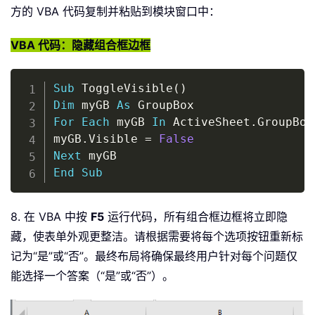
方的 VBA 代码复制并粘贴到模块窗口中：
VBA 代码：隐藏组合框边框
Copy
Sub
 ToggleVisible
(
)
Dim
 myGB 
As
For
Each
 myGB 
In
 ActiveSheet
.
GroupBoxe
myGB
.
Visible 
=
False
Next
End
Sub
8. 在 VBA 中按
F5
运行代码，所有组合框边框将立即隐
藏，使表单外观更整洁。请根据需要将每个选项按钮重新标
记为“是”或“否”。最终布局将确保最终用户针对每个问题仅
能选择一个答案（“是”或“否”）。