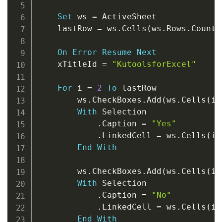
Set
 ws 
=
 ActiveSheet

    lastRow 
=
 ws
.
Cells
(
ws
.
Rows
.
Count
,
On
Error
Resume
Next
    xTitleId 
=
"KutoolsforExcel"
For
 i 
=
2
To
 lastRow

        ws
.
CheckBoxes
.
Add
(
ws
.
Cells
(
i
,
With
 Selection

.
Caption 
=
"Yes"
.
LinkedCell 
=
 ws
.
Cells
(
i
,
End
With
        ws
.
CheckBoxes
.
Add
(
ws
.
Cells
(
i
,
With
 Selection

.
Caption 
=
"No"
.
LinkedCell 
=
 ws
.
Cells
(
i
,
End
With