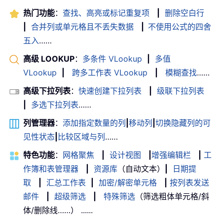
热门功能
：
查找、高亮或标记重复项
|
删除空白行
|
合并列或单元格且不丢失数据
|
不使用公式的四舍
五入
……
高级 LOOKUP
：
多条件 VLookup
|
多值
VLookup
|
跨多工作表 VLookup
|
模糊查找
……
高级下拉列表
：
快速创建下拉列表
|
级联下拉列表
|
多选下拉列表
……
列管理器
：
添加指定数量的列
|
移动列
|
切换隐藏列的可
见性状态
|
比较区域与列
……
特色功能
：
网格聚焦
|
设计视图
|
增强编辑栏
|
工
作簿和表管理器
|
资源库
（自动文本）
|
日期提
取
|
汇总工作表
|
加密/解密单元格
|
按列表发送
邮件
|
超级筛选
|
特殊筛选
（筛选粗体单元格/斜
体/删除线……） ......