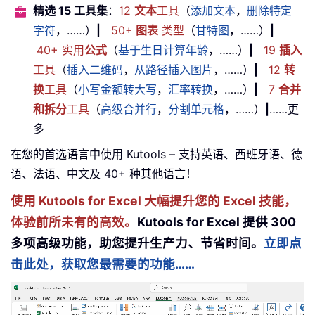
精选 15 工具集
：
12
文本
工具
（
添加文本
，
删除特定
字符
，……）
|
50+
图表
类型
（
甘特图
，……）
|
40+ 实用
公式
（
基于生日计算年龄
，……）
|
19
插入
工具
（
插入二维码
，
从路径插入图片
，……）
|
12
转
换
工具
（
小写金额转大写
，
汇率转换
，……）
|
7
合并
和拆分
工具
（
高级合并行
，
分割单元格
，……）
|
……更
多
在您的首选语言中使用 Kutools – 支持英语、西班牙语、德
语、法语、中文及 40+ 种其他语言！
使用 Kutools for Excel 大幅提升您的 Excel 技能，
体验前所未有的高效。
Kutools for Excel 提供 300
多项高级功能，助您提升生产力、节省时间。
立即点
击此处，获取您最需要的功能……