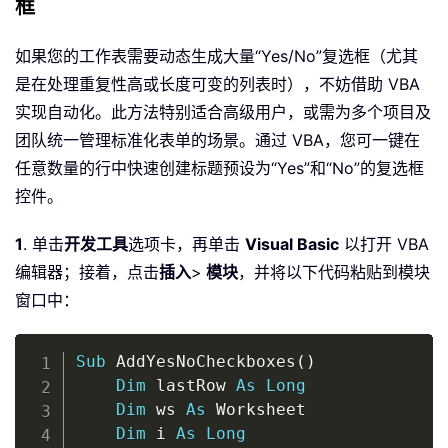
框
如果您的工作表需要动态生成大量“Yes/No”复选框（尤其
是在处理重复性高或长度可变的列表时），不妨借助 VBA
实现自动化。此方法特别适合高级用户，或需为多个项目及
团队统一管理标准化表单的场景。通过 VBA，您可一键在
任意数量的行中快速创建标题预设为“Yes”和“No”的复选框
控件。
1
. 单击
开发工具
选项卡，再单击
Visual Basic
以打开 VBA
编辑器；接着，点击
插入
>
模块
，并将以下代码粘贴到模块
窗口中：
Copy
Sub
 AddYesNoCheckboxes
(
)
Dim
 lastRow 
As
Long
Dim
 ws 
As
 Worksheet

Dim
 i 
As
Long