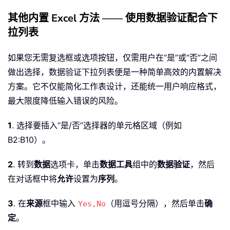
其他内置 Excel 方法 —— 使用数据验证配合下
拉列表
如果您无需复选框或选项按钮，仅需用户在“是”或“否”之间
做出选择，数据验证下拉列表便是一种简单高效的内置解决
方案。它不仅能简化工作表设计，还能统一用户响应格式，
最大限度降低输入错误的风险。
1
. 选择要插入“是/否”选择器的单元格区域（例如
B2:B10）。
2
. 转到
数据
选项卡，单击
数据工具
组中的
数据验证
，然后
在对话框中将
允许
设置为
序列
。
3
. 在
来源
框中输入
（用逗号分隔），然后单击
确
Yes,No
定
。