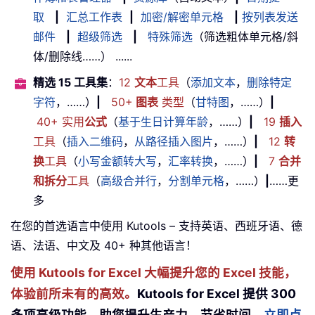
取
|
汇总工作表
|
加密/解密单元格
|
按列表发送
邮件
|
超级筛选
|
特殊筛选
（筛选粗体单元格/斜
体/删除线……） ......
精选 15 工具集
：
12
文本
工具
（
添加文本
，
删除特定
字符
，……）
|
50+
图表
类型
（
甘特图
，……）
|
40+ 实用
公式
（
基于生日计算年龄
，……）
|
19
插入
工具
（
插入二维码
，
从路径插入图片
，……）
|
12
转
换
工具
（
小写金额转大写
，
汇率转换
，……）
|
7
合并
和拆分
工具
（
高级合并行
，
分割单元格
，……）
|
……更
多
在您的首选语言中使用 Kutools – 支持英语、西班牙语、德
语、法语、中文及 40+ 种其他语言！
使用 Kutools for Excel 大幅提升您的 Excel 技能，
体验前所未有的高效。
Kutools for Excel 提供 300
多项高级功能，助您提升生产力、节省时间。
立即点