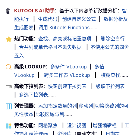
🤖
KUTOOLS AI 助手
：基于以下内容革新数据分析：
智
能执行
|
生成代码
|
创建自定义公式
|
数据分析及
生成图表
|
调用 Kutools Functions
……
热门功能
：
查找、高亮或标记重复项
|
删除空白行
|
合并列或单元格且不丢失数据
|
不使用公式的四舍
五入
……
高级 LOOKUP
：
多条件 VLookup
|
多值
VLookup
|
跨多工作表 VLookup
|
模糊查找
……
高级下拉列表
：
快速创建下拉列表
|
级联下拉列表
|
多选下拉列表
……
列管理器
：
添加指定数量的列
|
移动列
|
切换隐藏列的可
见性状态
|
比较区域与列
……
特色功能
：
网格聚焦
|
设计视图
|
增强编辑栏
|
工
作簿和表管理器
|
资源库
（自动文本）
|
日期提