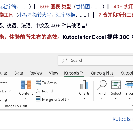
特定字符
，……）
|
50+
图表
类型
（
甘特图
，……）
|
40+ 实
换
工具
（
小写金额转大写
，
汇率转换
，……）
|
7
合并和拆分
工
牙语、德语、法语、中文及 40+ 种其他语言！
cel 技能，体验前所未有的高效。
Kutools for Excel 
Kutool