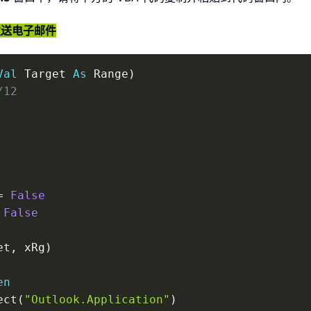
时发送电子邮件
Val
 Target 
As
 Range
)
/12
=
False
False
et
,
 xRg
)
en
ect
(
"Outlook.Application"
)