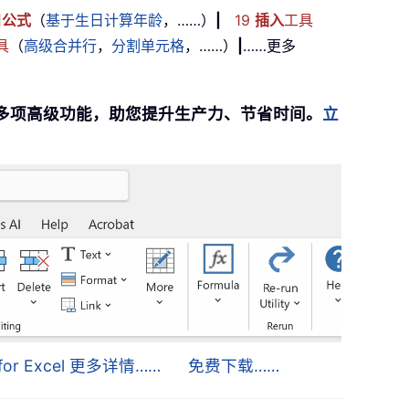
用
公式
（
基于生日计算年龄
，……）
|
19
插入
工具
具
（
高级合并行
，
分割单元格
，……）
|
……更多
提供 300 多项高级功能，助您提升生产力、节省时间。
立
s for Excel 更多详情……
免费下载……