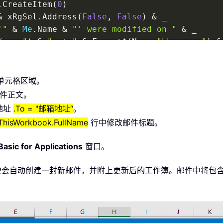
.
CreateItem
(
0
)
&
 xRgSel
.
Address
(
False
,
False
)
&
_
'"
&
Me
.
Name 
&
"' were modified on "
&
_
/yyyy"
)
&
" at "
&
 Format
$
(
Now
,
"hh:mm:ss"
)
&
username"
)
&
"."
单元格区域。
s"
件正文。
et modified in "
&
 ThisWorkbook
.
FullName

地址
.To = "邮箱地址“
。
& ThisWorkbook.FullName
行中修改邮件标题。
hisWorkbook
.
FullName
)
Basic for Applications
窗口。
，系统便会自动创建一封新邮件，并附上更新后的工作簿。邮件中将
True