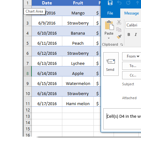
    Application
.
ScreenUpdating 
End
Sub