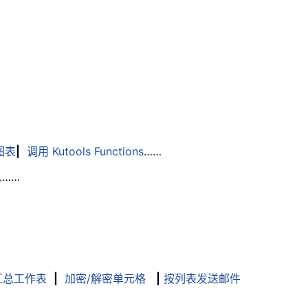
图表
|
调用 Kutools Functions
……
入
……
汇总工作表
|
加密/解密单元格
|
按列表发送邮件