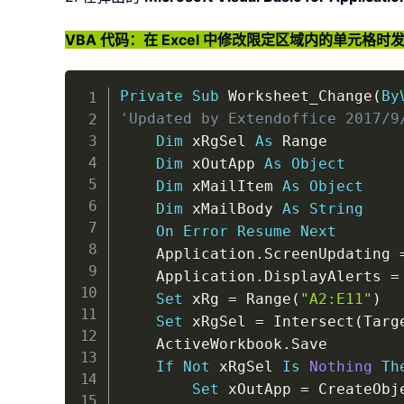
VBA 代码：在 Excel 中修改限定区域内的单元格
Private
Sub
 Worksheet_Change
(
By
'Updated by Extendoffice 2017/9
Dim
 xRgSel 
As
 Range

Dim
 xOutApp 
As
Object
Dim
 xMailItem 
As
Object
Dim
 xMailBody 
As
String
On
Error
Resume
Next
    Application
.
ScreenUpdating 
    Application
.
DisplayAlerts 
=
Set
 xRg 
=
 Range
(
"A2:E11"
)
Set
 xRgSel 
=
 Intersect
(
Targ
    ActiveWorkbook
.
Save

If
Not
 xRgSel 
Is
Nothing
Th
Set
 xOutApp 
=
 CreateObj