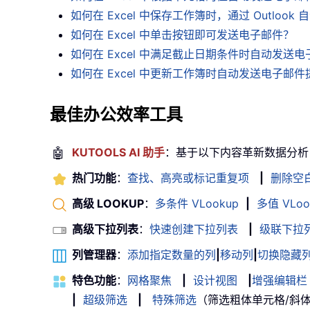
如何在 Excel 中保存工作簿时，通过 Outloo
如何在 Excel 中单击按钮即可发送电子邮件？
如何在 Excel 中满足截止日期条件时自动发送
如何在 Excel 中更新工作簿时自动发送电子邮
最佳办公效率工具
🤖
KUTOOLS AI 助手
：基于以下内容革新数据分析
热门功能
：
查找、高亮或标记重复项
|
删除空
高级 LOOKUP
：
多条件 VLookup
|
多值 VLoo
高级下拉列表
：
快速创建下拉列表
|
级联下拉
列管理器
：
添加指定数量的列
|
移动列
|
切换隐藏
特色功能
：
网格聚焦
|
设计视图
|
增强编辑栏
|
超级筛选
|
特殊筛选
（筛选粗体单元格/斜体/删除