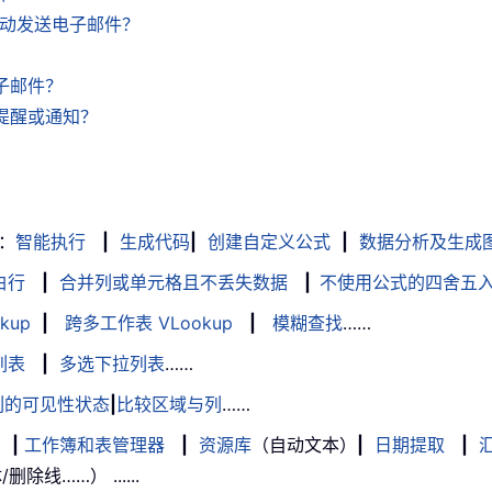
k 自动发送电子邮件？
电子邮件？
件提醒或通知？
：
智能执行
|
生成代码
|
创建自定义公式
|
数据分析及生成
白行
|
合并列或单元格且不丢失数据
|
不使用公式的四舍五
kup
|
跨多工作表 VLookup
|
模糊查找
……
列表
|
多选下拉列表
……
列的可见性状态
|
比较区域与列
……
|
工作簿和表管理器
|
资源库
（自动文本）
|
日期提取
|
线……） ......