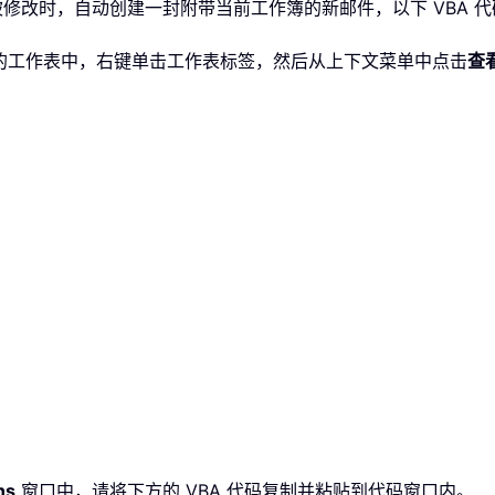
格被修改时，自动创建一封附带当前工作簿的新邮件，以下 VBA 
件的工作表中，右键单击工作表标签，然后从上下文菜单中点击
查
ns
窗口中，请将下方的 VBA 代码复制并粘贴到代码窗口内。