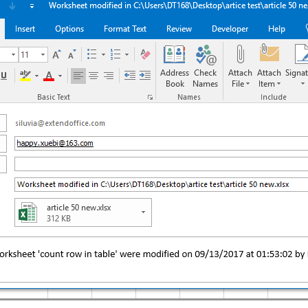
=
True