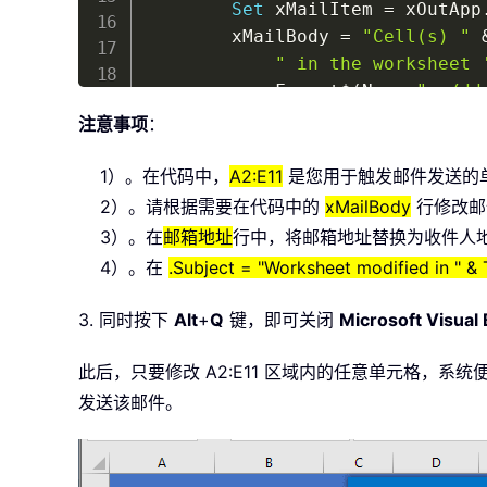
Set
 xMailItem 
=
 xOutApp
        xMailBody 
=
"Cell(s) "
" in the worksheet 
            Format
$
(
Now
,
"mm/dd
" by "
&
 Environ
$
(
"
注意事项
：
With
 xMailItem

1）。在代码中，
A2:E11
是您用于触发邮件发送的
.
To
=
"Email Addres
2）。请根据需要在代码中的
xMailBody
行修改邮
.
Subject 
=
"Workshe
3）。在
邮箱地址
行中，将邮箱地址替换为收件人
.
Body 
=
 xMailBody

4）。在
.Subject = "Worksheet modified in " 
.
Attachments
.
Add 
(
T
.
Display

3. 同时按下
Alt
+
Q
键，即可关闭
Microsoft Visual 
End
With
Set
 xRgSel 
=
Nothing
此后，只要修改 A2:E11 区域内的任意单元格
Set
 xOutApp 
=
Nothing
发送该邮件。
Set
 xMailItem 
=
Nothing
End
If
    Application
.
DisplayAlerts 
=