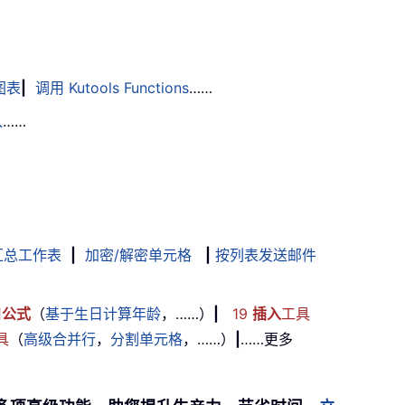
图表
|
调用 Kutools Functions
……
入
……
汇总工作表
|
加密/解密单元格
|
按列表发送邮件
用
公式
（
基于生日计算年龄
，……）
|
19
插入
工具
具
（
高级合并行
，
分割单元格
，……）
|
……更多