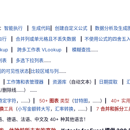
：
智能执行
|
生成代码
|
创建自定义公式
|
数据分析及生成
白行
|
合并列或单元格且不丢失数据
|
不使用公式的四舍五
kup
|
跨多工作表 VLookup
|
模糊查找
……
列表
|
多选下拉列表
……
列的可见性状态
|
比较区域与列
……
|
工作簿和表管理器
|
资源库
（自动文本）
|
日期提取
|
线……） ......
特定字符
，……）
|
50+
图表
类型
（
甘特图
，……）
|
40+ 实
换
工具
（
小写金额转大写
，
汇率转换
，……）
|
7
合并和拆分
工
牙语、德语、法语、中文及 40+ 种其他语言！