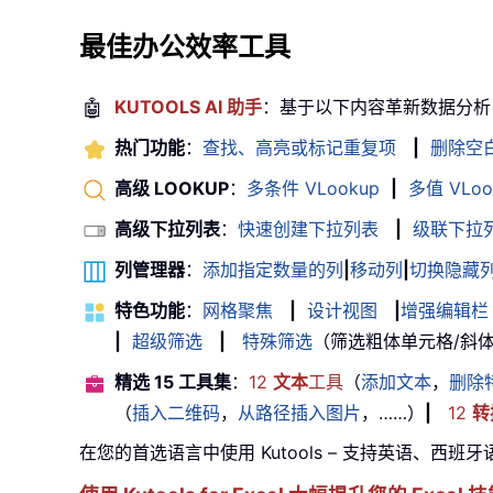
最佳办公效率工具
🤖
KUTOOLS AI 助手
：基于以下内容革新数据分析
热门功能
：
查找、高亮或标记重复项
|
删除空
高级 LOOKUP
：
多条件 VLookup
|
多值 VLoo
高级下拉列表
：
快速创建下拉列表
|
级联下拉
列管理器
：
添加指定数量的列
|
移动列
|
切换隐藏
特色功能
：
网格聚焦
|
设计视图
|
增强编辑栏
|
超级筛选
|
特殊筛选
（筛选粗体单元格/斜体/删除
精选 15 工具集
：
12
文本
工具
（
添加文本
，
删除
（
插入二维码
，
从路径插入图片
，……）
|
12
转
在您的首选语言中使用 Kutools – 支持英语、西班