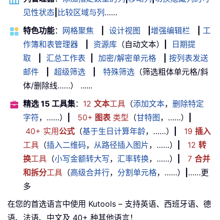
见性状态
|
比较区域与列
……
特色功能
：
网格聚焦
|
设计视图
|
增强编辑栏
|
工
作簿和表管理器
|
资源库
（自动文本）
|
日期提
取
|
汇总工作表
|
加密/解密单元格
|
按列表发送
邮件
|
超级筛选
|
特殊筛选
（筛选粗体单元格/斜
体/删除线……） ......
精选 15 工具集
：
12
文本
工具
（
添加文本
，
删除特定
字符
，……）
|
50+
图表
类型
（
甘特图
，……）
|
40+ 实用
公式
（
基于生日计算年龄
，……）
|
19
插入
工具
（
插入二维码
，
从路径插入图片
，……）
|
12
转
换
工具
（
小写金额转大写
，
汇率转换
，……）
|
7
合并
和拆分
工具
（
高级合并行
，
分割单元格
，……）
|
……更
多
在您的首选语言中使用 Kutools – 支持英语、西班牙语、德
语、法语、中文及 40+ 种其他语言！