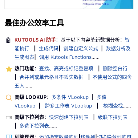
最佳办公效率工具
🤖
KUTOOLS AI 助手
：基于以下内容革新数据分析：
智
能执行
|
生成代码
|
创建自定义公式
|
数据分析及
生成图表
|
调用 Kutools Functions
……
热门功能
：
查找、高亮或标记重复项
|
删除空白行
|
合并列或单元格且不丢失数据
|
不使用公式的四舍
五入
……
高级 LOOKUP
：
多条件 VLookup
|
多值
VLookup
|
跨多工作表 VLookup
|
模糊查找
……
高级下拉列表
：
快速创建下拉列表
|
级联下拉列表
|
多选下拉列表
……
列管理器
：
添加指定数量的列
|
移动列
|
切换隐藏列的可