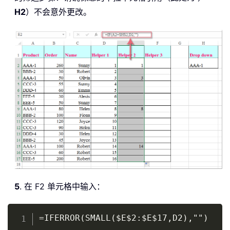
H2
）不会意外更改。
5
. 在 F2 单元格中输入：
Copy
=IFERROR(SMALL($E$2:$E$17,D2),"")