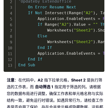
'Updateby Extendoffice
On
Error
Resume
Next
If
Not
 Intersect
(
Range
(
"A2"
)
,
 Tar
        Application
.
EnableEvents 
=
Fa
If
 Range
(
"A2"
)
.
Value 
=
""
The
            Worksheets
(
"Sheet2"
)
.
Show
Else
            Worksheets
(
"Sheet2"
)
.
Rang
End
If
        Application
.
EnableEvents 
=
Tr
End
If
End
Sub
注意
：在代码中，
A2
指下拉单元格，
Sheet 2
是执行筛
选的工作表，而
自动筛选 1
指定用于筛选的列。请根据
您的数据布局进行调整，确保工作表和单元格名称与实际
结构一致，避免运行时错误。如遇异常行为，请检查工作
表是否启用了保护、存在合并单元格或隐藏数据，这些都