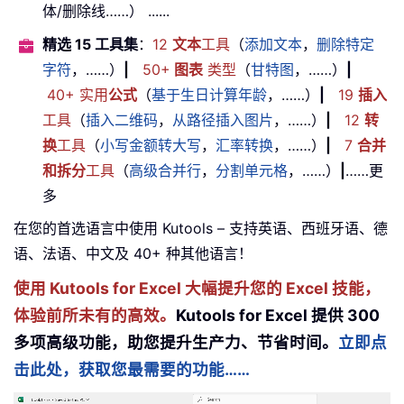
体/删除线……） ......
精选 15 工具集
：
12
文本
工具
（
添加文本
，
删除特定
字符
，……）
|
50+
图表
类型
（
甘特图
，……）
|
40+ 实用
公式
（
基于生日计算年龄
，……）
|
19
插入
工具
（
插入二维码
，
从路径插入图片
，……）
|
12
转
换
工具
（
小写金额转大写
，
汇率转换
，……）
|
7
合并
和拆分
工具
（
高级合并行
，
分割单元格
，……）
|
……更
多
在您的首选语言中使用 Kutools – 支持英语、西班牙语、德
语、法语、中文及 40+ 种其他语言！
使用 Kutools for Excel 大幅提升您的 Excel 技能，
体验前所未有的高效。
Kutools for Excel 提供 300
多项高级功能，助您提升生产力、节省时间。
立即点
击此处，获取您最需要的功能……