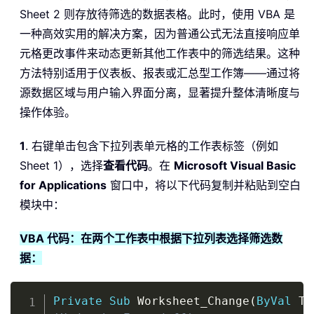
Sheet 2 则存放待筛选的数据表格。此时，使用 VBA 是
一种高效实用的解决方案，因为普通公式无法直接响应单
元格更改事件来动态更新其他工作表中的筛选结果。这种
方法特别适用于仪表板、报表或汇总型工作簿——通过将
源数据区域与用户输入界面分离，显著提升整体清晰度与
操作体验。
1
. 右键单击包含下拉列表单元格的工作表标签（例如
Sheet 1），选择
查看代码
。在
Microsoft Visual Basic
for Applications
窗口中，将以下代码复制并粘贴到空白
模块中：
VBA 代码：在两个工作表中根据下拉列表选择筛选数
据：
Copy
Private
Sub
 Worksheet_Change
(
ByVal
 Ta