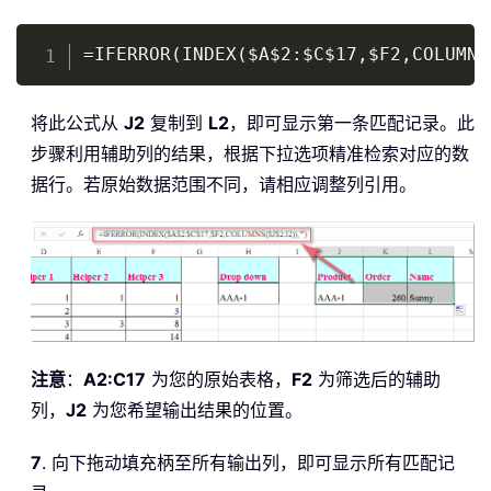
Copy
=IFERROR(INDEX($A$2:$C$17,$F2,COLUMNS
将此公式从
J2
复制到
L2
，即可显示第一条匹配记录。此
步骤利用辅助列的结果，根据下拉选项精准检索对应的数
据行。若原始数据范围不同，请相应调整列引用。
注意
：
A2:C17
为您的原始表格，
F2
为筛选后的辅助
列，
J2
为您希望输出结果的位置。
7
. 向下拖动填充柄至所有输出列，即可显示所有匹配记