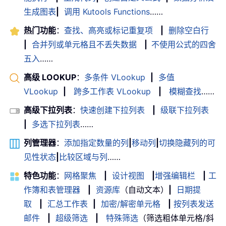
生成图表
|
调用 Kutools Functions
……
热门功能
：
查找、高亮或标记重复项
|
删除空白行
|
合并列或单元格且不丢失数据
|
不使用公式的四舍
五入
……
高级 LOOKUP
：
多条件 VLookup
|
多值
VLookup
|
跨多工作表 VLookup
|
模糊查找
……
高级下拉列表
：
快速创建下拉列表
|
级联下拉列表
|
多选下拉列表
……
列管理器
：
添加指定数量的列
|
移动列
|
切换隐藏列的可
见性状态
|
比较区域与列
……
特色功能
：
网格聚焦
|
设计视图
|
增强编辑栏
|
工
作簿和表管理器
|
资源库
（自动文本）
|
日期提
取
|
汇总工作表
|
加密/解密单元格
|
按列表发送
邮件
|
超级筛选
|
特殊筛选
（筛选粗体单元格/斜