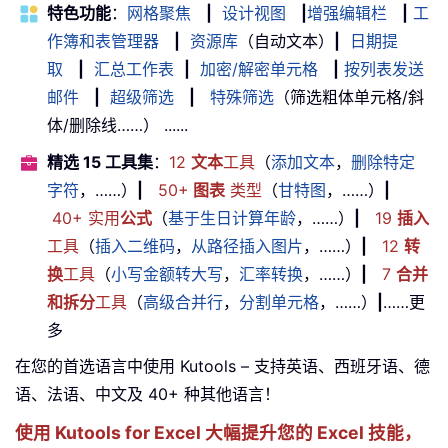
特色功能
：
网格聚焦
|
设计视图
|
增强编辑栏
|
工
作簿和表管理器
|
资源库
（自动文本）
|
日期提
取
|
汇总工作表
|
加密/解密单元格
|
按列表发送
邮件
|
超级筛选
|
特殊筛选
（筛选粗体单元格/斜
体/删除线……） ......
精选 15 工具集
：
12
文本
工具
（
添加文本
，
删除特定
字符
，……）
|
50+
图表
类型
（
甘特图
，……）
|
40+ 实用
公式
（
基于生日计算年龄
，……）
|
19
插入
工具
（
插入二维码
，
从路径插入图片
，……）
|
12
转
换
工具
（
小写金额转大写
，
汇率转换
，……）
|
7
合并
和拆分
工具
（
高级合并行
，
分割单元格
，……）
|
……更
多
在您的首选语言中使用 Kutools – 支持英语、西班牙语、德
语、法语、中文及 40+ 种其他语言！
使用 Kutools for Excel 大幅提升您的 Excel 技能，