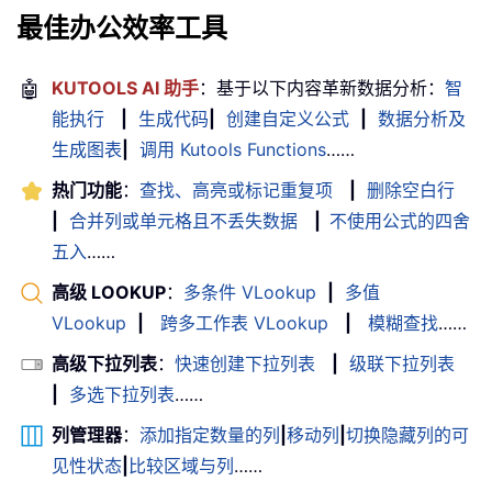
最佳办公效率工具
🤖
KUTOOLS AI 助手
：基于以下内容革新数据分析：
智
能执行
|
生成代码
|
创建自定义公式
|
数据分析及
生成图表
|
调用 Kutools Functions
……
热门功能
：
查找、高亮或标记重复项
|
删除空白行
|
合并列或单元格且不丢失数据
|
不使用公式的四舍
五入
……
高级 LOOKUP
：
多条件 VLookup
|
多值
VLookup
|
跨多工作表 VLookup
|
模糊查找
……
高级下拉列表
：
快速创建下拉列表
|
级联下拉列表
|
多选下拉列表
……
列管理器
：
添加指定数量的列
|
移动列
|
切换隐藏列的可
见性状态
|
比较区域与列
……