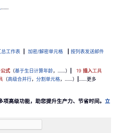
入
……
汇总工作表
|
加密/解密单元格
|
按列表发送邮件
用
公式
（
基于生日计算年龄
，……）
|
19
插入
工具
具
（
高级合并行
，
分割单元格
，……）
|
……更多
提供 300 多项高级功能，助您提升生产力、节省时间。
立