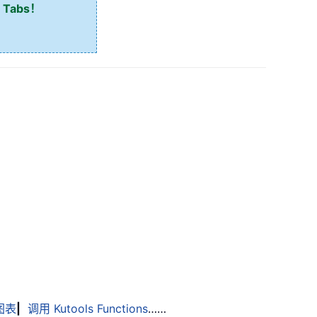
 Tabs！
图表
|
调用 Kutools Functions
……