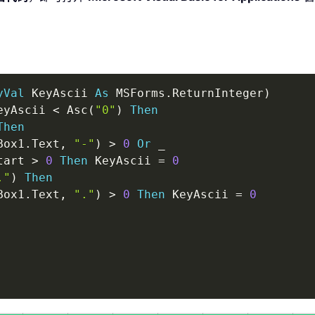
yVal
 KeyAscii 
As
 MSForms
.
ReturnInteger
)
eyAscii 
<
 Asc
(
"0"
)
Then
Then
Box1
.
Text
,
"-"
)
>
0
Or
_
tart 
>
0
Then
 KeyAscii 
=
0
."
)
Then
Box1
.
Text
,
"."
)
>
0
Then
 KeyAscii 
=
0