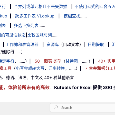
白行
|
合并列或单元格且不丢失数据
|
不使用公式的四舍五
kup
|
跨多工作表 VLookup
|
模糊查找
……
列表
|
多选下拉列表
……
列的可见性状态
|
比较区域与列
……
|
工作簿和表管理器
|
资源库
（自动文本）
|
日期提取
|
线……） ......
特定字符
，……）
|
50+
图表
类型
（
甘特图
，……）
|
40+ 实
换
工具
（
小写金额转大写
，
汇率转换
，……）
|
7
合并和拆分
工
牙语、德语、法语、中文及 40+ 种其他语言！
cel 技能，体验前所未有的高效。
Kutools for Excel 