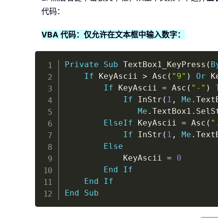
代码：
VBA 代码：仅允许在文本框中输入数字：
Private
Sub
 TextBox1_KeyPress
(
B
If
 KeyAscii 
>
 Asc
(
"9"
)
Or
 K
If
 KeyAscii 
=
 Asc
(
"-"
)
If
 InStr
(
1
,
Me
.
Text
Me
.
TextBox1
.
SelS
ElseIf
 KeyAscii 
=
 Asc
(
"
If
 InStr
(
1
,
Me
.
Text
Else
            KeyAscii 
=
0
End
If
End
If
End
Sub