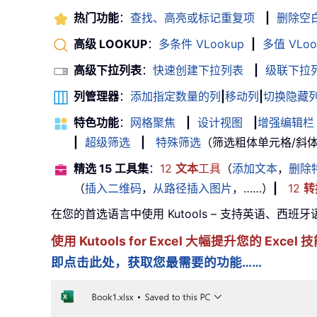
热门功能
：
查找、高亮或标记重复项
|
删除空
高级 LOOKUP
：
多条件 VLookup
|
多值 VLoo
高级下拉列表
：
快速创建下拉列表
|
级联下拉
列管理器
：
添加指定数量的列
|
移动列
|
切换隐藏
特色功能
：
网格聚焦
|
设计视图
|
增强编辑栏
|
超级筛选
|
特殊筛选
（筛选粗体单元格/斜体/删除
精选 15 工具集
：
12
文本
工具
（
添加文本
，
删除
（
插入二维码
，
从路径插入图片
，……）
|
12
转
在您的首选语言中使用 Kutools – 支持英语、西班
使用 Kutools for Excel 大幅提升您的 Ex
即点击此处，获取您最需要的功能……