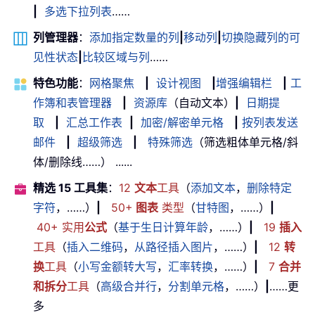
|
多选下拉列表
……
列管理器
：
添加指定数量的列
|
移动列
|
切换隐藏列的可
见性状态
|
比较区域与列
……
特色功能
：
网格聚焦
|
设计视图
|
增强编辑栏
|
工
作簿和表管理器
|
资源库
（自动文本）
|
日期提
取
|
汇总工作表
|
加密/解密单元格
|
按列表发送
邮件
|
超级筛选
|
特殊筛选
（筛选粗体单元格/斜
体/删除线……） ......
精选 15 工具集
：
12
文本
工具
（
添加文本
，
删除特定
字符
，……）
|
50+
图表
类型
（
甘特图
，……）
|
40+ 实用
公式
（
基于生日计算年龄
，……）
|
19
插入
工具
（
插入二维码
，
从路径插入图片
，……）
|
12
转
换
工具
（
小写金额转大写
，
汇率转换
，……）
|
7
合并
和拆分
工具
（
高级合并行
，
分割单元格
，……）
|
……更
多