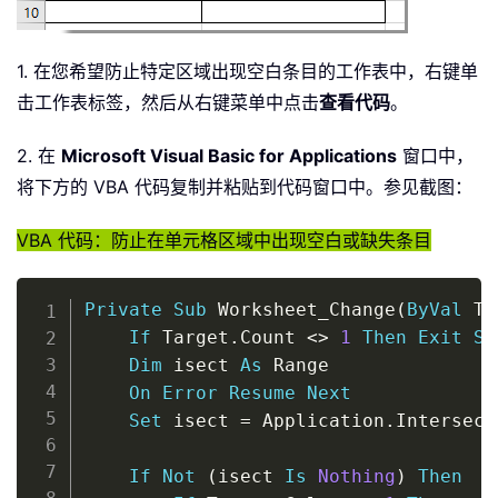
1. 在您希望防止特定区域出现空白条目的工作表中，右键单
击工作表标签，然后从右键菜单中点击
查看代码
。
2. 在
Microsoft Visual Basic for Applications
窗口中，
将下方的 VBA 代码复制并粘贴到代码窗口中。参见截图：
VBA 代码：防止在单元格区域中出现空白或缺失条目
Copy
Private
Sub
 Worksheet_Change
(
ByVal
 Ta
If
 Target
.
Count 
<
>
1
Then
Exit
Su
Dim
 isect 
As
 Range

On
Error
Resume
Next
Set
 isect 
=
 Application
.
Intersect
If
Not
(
isect 
Is
Nothing
)
Then