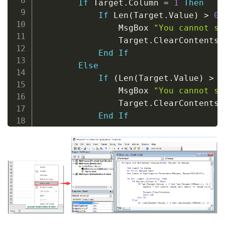
If
 Target
.
Column 
=
1
Then
If
 Len
(
Target
.
Value
)
>
0
                MsgBox 
"You cannot sk
                Target
.
ClearContents

End
If
Else
If
(
Len
(
Target
.
Value
)
>
0
                MsgBox 
"You cannot sk
                Target
.
ClearContents

End
If
End
If
End
If
End
Sub