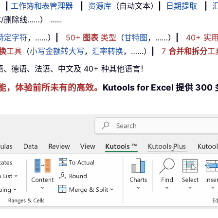
|
工作簿和表管理器
|
资源库
（自动文本）
|
日期提取
|
线……） ......
特定字符
，……）
|
50+
图表
类型
（
甘特图
，……）
|
40+ 实
换
工具
（
小写金额转大写
，
汇率转换
，……）
|
7
合并和拆分
工
牙语、德语、法语、中文及 40+ 种其他语言！
cel 技能，体验前所未有的高效。
Kutools for Excel 