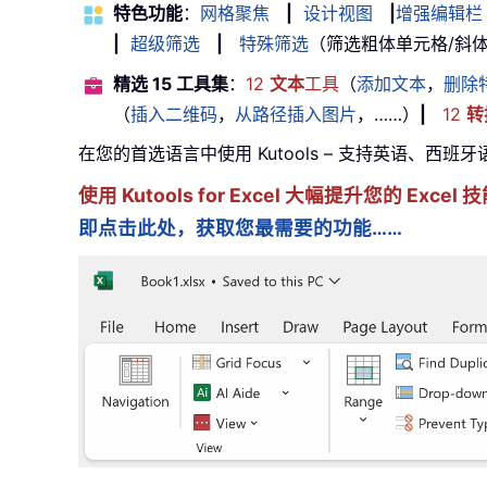
特色功能
：
网格聚焦
|
设计视图
|
增强编辑栏
|
超级筛选
|
特殊筛选
（筛选粗体单元格/斜体/删除
精选 15 工具集
：
12
文本
工具
（
添加文本
，
删除
（
插入二维码
，
从路径插入图片
，……）
|
12
转
在您的首选语言中使用 Kutools – 支持英语、西班
使用 Kutools for Excel 大幅提升您的 Ex
即点击此处，获取您最需要的功能……