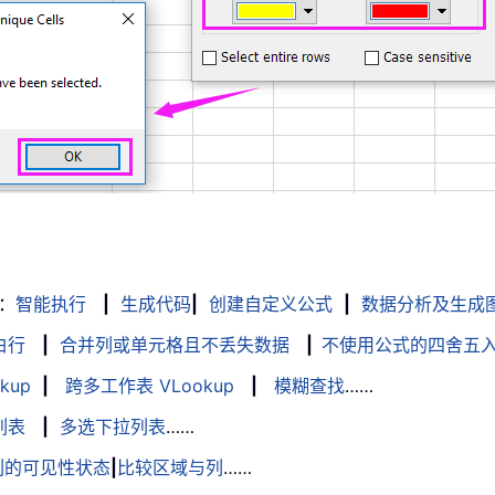
：
智能执行
|
生成代码
|
创建自定义公式
|
数据分析及生成
白行
|
合并列或单元格且不丢失数据
|
不使用公式的四舍五
kup
|
跨多工作表 VLookup
|
模糊查找
……
列表
|
多选下拉列表
……
列的可见性状态
|
比较区域与列
……