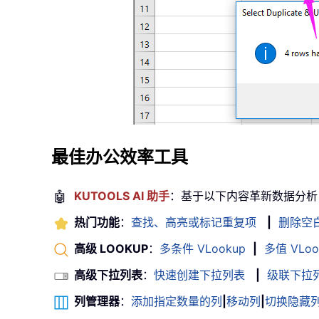
最佳办公效率工具
🤖
KUTOOLS AI 助手
：基于以下内容革新数据分析
热门功能
：
查找、高亮或标记重复项
|
删除空
高级 LOOKUP
：
多条件 VLookup
|
多值 VLoo
高级下拉列表
：
快速创建下拉列表
|
级联下拉
列管理器
：
添加指定数量的列
|
移动列
|
切换隐藏