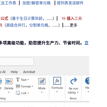
汇总工作表
|
加密/解密单元格
|
按列表发送邮件
用
公式
（
基于生日计算年龄
，……）
|
19
插入
工具
具
（
高级合并行
，
分割单元格
，……）
|
……更多
提供 300 多项高级功能，助您提升生产力、节省时间。
立