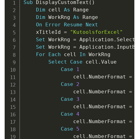
Sub
 DisplayCustomText
(
)
Dim
 cell 
As
 Range

Dim
 WorkRng 
As
 Range

On
Error
Resume
Next
    xTitleId 
=
"KutoolsforExcel"
Set
 WorkRng 
=
 Application
.
Selectio
Set
 WorkRng 
=
 Application
.
InputBo
For
Each
 cell 
In
 WorkRng

Select
Case
 cell
.
Value

Case
1
                cell
.
NumberFormat 
=
"
Case
2
                cell
.
NumberFormat 
=
"
Case
3
                cell
.
NumberFormat 
=
"
Case
4
                cell
.
NumberFormat 
=
"
Case
5
                cell
.
NumberFormat 
=
"