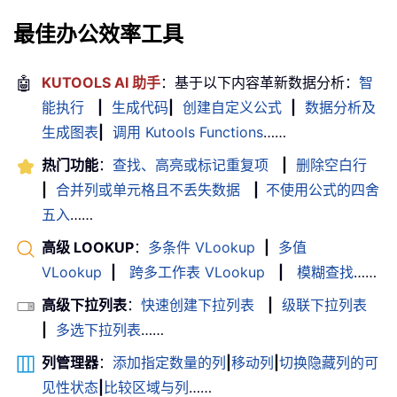
最佳办公效率工具
🤖
KUTOOLS AI 助手
：基于以下内容革新数据分析：
智
能执行
|
生成代码
|
创建自定义公式
|
数据分析及
生成图表
|
调用 Kutools Functions
……
热门功能
：
查找、高亮或标记重复项
|
删除空白行
|
合并列或单元格且不丢失数据
|
不使用公式的四舍
五入
……
高级 LOOKUP
：
多条件 VLookup
|
多值
VLookup
|
跨多工作表 VLookup
|
模糊查找
……
高级下拉列表
：
快速创建下拉列表
|
级联下拉列表
|
多选下拉列表
……
列管理器
：
添加指定数量的列
|
移动列
|
切换隐藏列的可
见性状态
|
比较区域与列
……