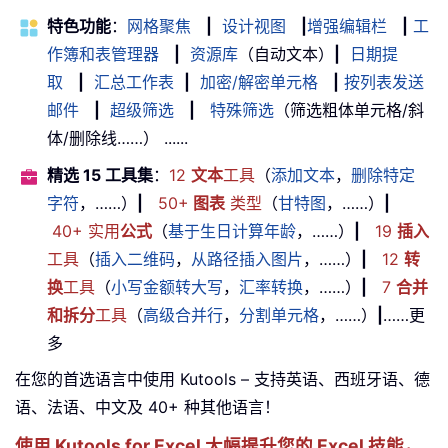
特色功能
：
网格聚焦
|
设计视图
|
增强编辑栏
|
工
作簿和表管理器
|
资源库
（自动文本）
|
日期提
取
|
汇总工作表
|
加密/解密单元格
|
按列表发送
邮件
|
超级筛选
|
特殊筛选
（筛选粗体单元格/斜
体/删除线……） ......
精选 15 工具集
：
12
文本
工具
（
添加文本
，
删除特定
字符
，……）
|
50+
图表
类型
（
甘特图
，……）
|
40+ 实用
公式
（
基于生日计算年龄
，……）
|
19
插入
工具
（
插入二维码
，
从路径插入图片
，……）
|
12
转
换
工具
（
小写金额转大写
，
汇率转换
，……）
|
7
合并
和拆分
工具
（
高级合并行
，
分割单元格
，……）
|
……更
多
在您的首选语言中使用 Kutools – 支持英语、西班牙语、德
语、法语、中文及 40+ 种其他语言！
使用 Kutools for Excel 大幅提升您的 Excel 技能，