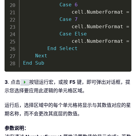
Case
6
                cell
.
NumberFormat 
=
"
Case
7
                cell
.
NumberFormat 
=
"
Case
Else
                cell
.
NumberFormat 
=
"
End
Select
Next
End
Sub
3
. 点击
按钮运行宏，或按
F5
键，即可弹出对话框，提
示您选择要应用此逻辑的单元格区域。
运行后，选择区域中的每个单元格将显示与其数值对应的星
期名称，而不会更改其底层的数值。
参数说明：