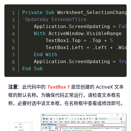
Copy
Private
Sub
 Worksheet_SelectionChange
'Updateby Extendoffice
    Application
.
ScreenUpdating 
=
Fals
With
 ActiveWindow
.
VisibleRange

        TextBox1
.
Top 
=
.
Top 
+
5
        TextBox1
.
Left 
=
.
Left 
+
.
Widt
End
With
    Application
.
ScreenUpdating 
=
True
End
Sub
注意
：此代码中的
TextBox 1
是您创建的 ActiveX 文本
框的默认名称。为确保代码正常运行，请检查文本框名
称，必要时选中该文本框，在名称框中查看或修改即可。