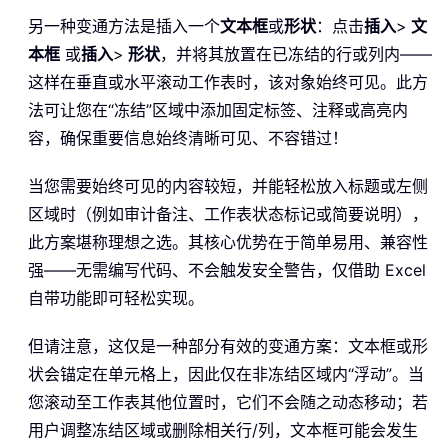
另一种变通方法是插入一个
文本框
或
形状
：点击
插入
>
文
本框
或
插入
>
形状
，并将其放置在已冻结的行或列内——
这样在垂直或水平滚动工作表时，该对象始终可见。此方
法可让您在“冻结”区域中添加固定标签、注释或高亮内
容，确保重要信息始终清晰可见、不容错过！
当您需要始终可见的内容较短，并能轻松放入标题或左侧
区域时（例如审计备注、工作表状态标记或简要说明），
此方案堪称理想之选。其核心优势在于简单易用、兼容性
强——无需编写代码、不会触发安全警告，仅借助 Excel
自带功能即可轻松实现。
但请注意，这仅是一种部分有效的变通方案：文本框或形
状会锚定在单元格上，因此仅在非冻结区域内“浮动”。当
您滚动至工作表其他位置时，它们不会随之动态移动；若
用户调整冻结区域或删除相关行/列，文本框可能会发生