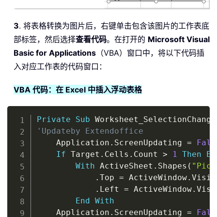
3
. 将表格转换为图片后，右键单击包含该图片的工作表底
部标签，然后选择
查看代码
。在打开的
Microsoft Visual
Basic for Applications
（VBA）窗口中，将以下代码插
入对应工作表的代码窗口：
VBA 代码：在 Excel 中插入浮动表格
Copy
Private
Sub
 Worksheet_SelectionChange
'Updateby Extendoffice
    Application
.
ScreenUpdating 
=
Fals
If
 Target
.
Cells
.
Count 
>
1
Then
Ex
With
 ActiveSheet
.
Shapes
(
"Pict
.
Top 
=
 ActiveWindow
.
Visib
.
Left 
=
 ActiveWindow
.
Visi
End
With
    Application
.
ScreenUpdating 
=
Fals