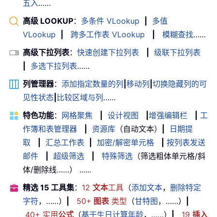
五入
……
高级 LOOKUP
：
多条件 VLookup
|
多值
VLookup
|
跨多工作表 VLookup
|
模糊查找
……
高级下拉列表
：
快速创建下拉列表
|
级联下拉列表
|
多选下拉列表
……
列管理器
：
添加指定数量的列
|
移动列
|
切换隐藏列的可
见性状态
|
比较区域与列
……
特色功能
：
网格聚焦
|
设计视图
|
增强编辑栏
|
工
作簿和表管理器
|
资源库
（自动文本）
|
日期提
取
|
汇总工作表
|
加密/解密单元格
|
按列表发送
邮件
|
超级筛选
|
特殊筛选
（筛选粗体单元格/斜
体/删除线……） ......
精选 15 工具集
：
12
文本
工具
（
添加文本
，
删除特定
字符
，……）
|
50+
图表
类型
（
甘特图
，……）
|
40+ 实用
公式
（
基于生日计算年龄
，……）
|
19
插入