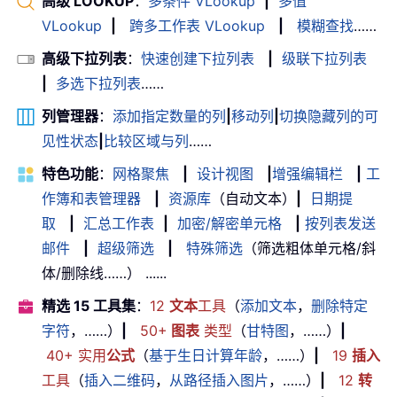
高级 LOOKUP
：
多条件 VLookup
|
多值
VLookup
|
跨多工作表 VLookup
|
模糊查找
……
高级下拉列表
：
快速创建下拉列表
|
级联下拉列表
|
多选下拉列表
……
列管理器
：
添加指定数量的列
|
移动列
|
切换隐藏列的可
见性状态
|
比较区域与列
……
特色功能
：
网格聚焦
|
设计视图
|
增强编辑栏
|
工
作簿和表管理器
|
资源库
（自动文本）
|
日期提
取
|
汇总工作表
|
加密/解密单元格
|
按列表发送
邮件
|
超级筛选
|
特殊筛选
（筛选粗体单元格/斜
体/删除线……） ......
精选 15 工具集
：
12
文本
工具
（
添加文本
，
删除特定
字符
，……）
|
50+
图表
类型
（
甘特图
，……）
|
40+ 实用
公式
（
基于生日计算年龄
，……）
|
19
插入
工具
（
插入二维码
，
从路径插入图片
，……）
|
12
转