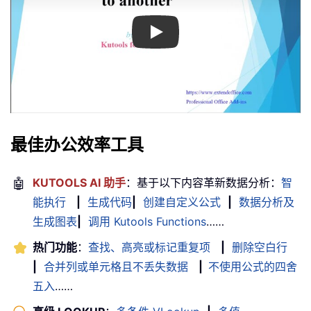
Play
最佳办公效率工具
🤖
KUTOOLS AI 助手
：基于以下内容革新数据分析：
智
能执行
|
生成代码
|
创建自定义公式
|
数据分析及
生成图表
|
调用 Kutools Functions
……
热门功能
：
查找、高亮或标记重复项
|
删除空白行
|
合并列或单元格且不丢失数据
|
不使用公式的四舍
五入
……