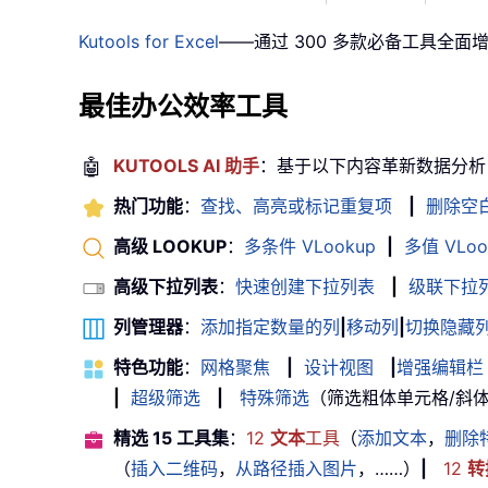
Kutools for Excel
——通过 300 多款必备工具全面
最佳办公效率工具
🤖
KUTOOLS AI 助手
：基于以下内容革新数据分析
热门功能
：
查找、高亮或标记重复项
|
删除空
高级 LOOKUP
：
多条件 VLookup
|
多值 VLoo
高级下拉列表
：
快速创建下拉列表
|
级联下拉
列管理器
：
添加指定数量的列
|
移动列
|
切换隐藏
特色功能
：
网格聚焦
|
设计视图
|
增强编辑栏
|
超级筛选
|
特殊筛选
（筛选粗体单元格/斜体/删除
精选 15 工具集
：
12
文本
工具
（
添加文本
，
删除
（
插入二维码
，
从路径插入图片
，……）
|
12
转