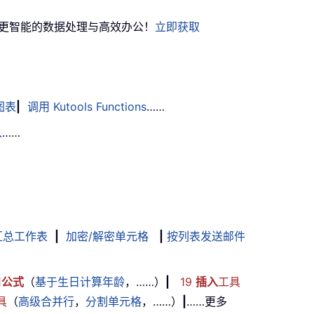
实现更智能的数据处理与高效办公！
立即获取
图表
|
调用 Kutools Functions
……
入
……
汇总工作表
|
加密/解密单元格
|
按列表发送邮件
用
公式
（
基于生日计算年龄
，……）
|
19
插入
工具
具
（
高级合并行
，
分割单元格
，……）
|
……更多