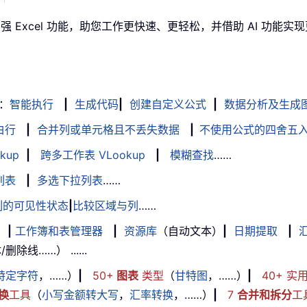
增强 Excel 功能，助您工作更快速、更轻松，并借助 AI 功能
：
智能执行
|
生成代码
|
创建自定义公式
|
数据分析及生成
白行
|
合并列或单元格且不丢失数据
|
不使用公式的四舍五
kup
|
跨多工作表 VLookup
|
模糊查找
……
列表
|
多选下拉列表
……
列的可见性状态
|
比较区域与列
……
|
工作簿和表管理器
|
资源库
（自动文本）
|
日期提取
|
线……） ......
特定字符
，……）
|
50+
图表
类型
（
甘特图
，……）
|
40+ 实
换
工具
（
小写金额转大写
，
汇率转换
，……）
|
7
合并和拆分
工