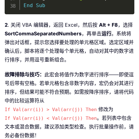
End
Sub
2
. 关闭 VBA 编辑器，返回 Excel，然后按
Alt + F8
，选择
SortCommaSeparatedNumbers
，再单击
运行
。系统将
弹出对话框，提示您选择要处理的单元格区域。选定区域并
确认后，脚本将逐个处理每个单元格，自动对其中的数字进
行排序，并用逗号重新组合。
故障排除与技巧：
此宏会将值作为数字进行排序——即使逗
号后带有空格。若单元格包含非数字内容，宏仍会对其进行
排序，但结果可能不符合预期。如需按降序排序，请将代码
中的比较运算符从
修改为
If Val(arr(i)) > Val(arr(j)) Then
。若列表中包含
If Val(arr(i)) < Val(arr(j)) Then
文本或混合数据，建议添加类型检查。执行批量操作前，请
务必备份数据！