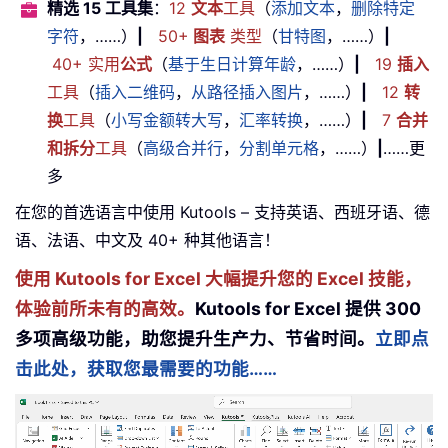
精选 15 工具集
：
12
文本
工具
（
添加文本
，
删除特定
字符
，……）
|
50+
图表
类型
（
甘特图
，……）
|
40+ 实用
公式
（
基于生日计算年龄
，……）
|
19
插入
工具
（
插入二维码
，
从路径插入图片
，……）
|
12
转
换
工具
（
小写金额转大写
，
汇率转换
，……）
|
7
合并
和拆分
工具
（
高级合并行
，
分割单元格
，……）
|
……更
多
在您的首选语言中使用 Kutools – 支持英语、西班牙语、德
语、法语、中文及 40+ 种其他语言！
使用 Kutools for Excel 大幅提升您的 Excel 技能，
体验前所未有的高效。
Kutools for Excel 提供 300
多项高级功能，助您提升生产力、节省时间。
立即点
击此处，获取您最需要的功能……