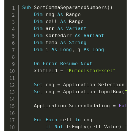
Copy
Sub
 SortCommaSeparatedNumbers
(
)
Dim
 rng 
As
 Range

Dim
 cell 
As
 Range

Dim
 arr 
As
Variant
Dim
 sortedArr 
As
Variant
Dim
 temp 
As
String
Dim
 i 
As
Long
,
 j 
As
Long
On
Error
Resume
Next
    xTitleId 
=
"KutoolsforExcel"
Set
 rng 
=
 Application
.
Selection

Set
 rng 
=
 Application
.
InputBox
(
"S
    Application
.
ScreenUpdating 
=
Fals
For
Each
 cell 
In
 rng

If
Not
 IsEmpty
(
cell
.
Value
)
Th