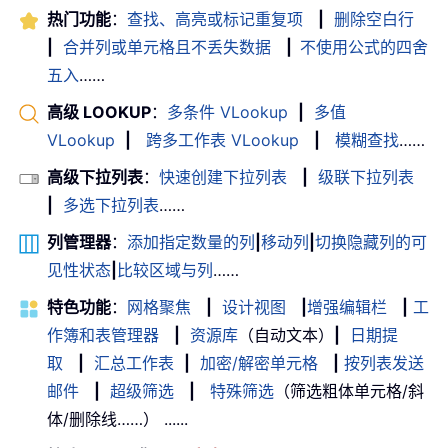
热门功能
：
查找、高亮或标记重复项
|
删除空白行
|
合并列或单元格且不丢失数据
|
不使用公式的四舍
五入
……
高级 LOOKUP
：
多条件 VLookup
|
多值
VLookup
|
跨多工作表 VLookup
|
模糊查找
……
高级下拉列表
：
快速创建下拉列表
|
级联下拉列表
|
多选下拉列表
……
列管理器
：
添加指定数量的列
|
移动列
|
切换隐藏列的可
见性状态
|
比较区域与列
……
特色功能
：
网格聚焦
|
设计视图
|
增强编辑栏
|
工
作簿和表管理器
|
资源库
（自动文本）
|
日期提
取
|
汇总工作表
|
加密/解密单元格
|
按列表发送
邮件
|
超级筛选
|
特殊筛选
（筛选粗体单元格/斜
体/删除线……） ......