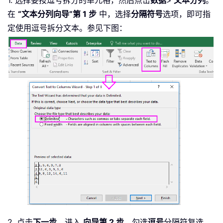
1. 选择要按逗号拆分的单元格，然后点击
数据
>
文本分列
。
在
“文本分列向导”第 1 步
中，选择
分隔符号
选项，即可指
定使用逗号拆分文本。参见下图：
2. 点击
下一步
，进入
向导第 2 步
。勾选
逗号
分隔符复选