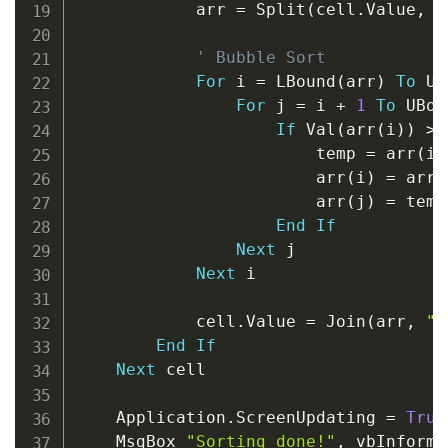
            arr 
=
 Split
(
cell
.
Value
,
"
' Bubble Sort
For
 i 
=
 LBound
(
arr
)
To
 UB
For
 j 
=
 i 
+
1
To
 UBou
If
 Val
(
arr
(
i
)
)
>
 
                        temp 
=
 arr
(
i
)
                        arr
(
i
)
=
 arr
(
                        arr
(
j
)
=
 temp

End
If
Next
 j

Next
 i

            cell
.
Value 
=
 Join
(
arr
,
",
End
If
Next
 cell

    Application
.
ScreenUpdating 
=
True
    MsgBox 
"Sorting done!"
,
 vbInforma