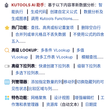
🤖
KUTOOLS AI 助手
：基于以下内容革新数据分析：
智
能执行
|
生成代码
|
创建自定义公式
|
数据分析及
生成图表
|
调用 Kutools Functions
……
热门功能
：
查找、高亮或标记重复项
|
删除空白行
|
合并列或单元格且不丢失数据
|
不使用公式的四舍
五入
……
高级 LOOKUP
：
多条件 VLookup
|
多值
VLookup
|
跨多工作表 VLookup
|
模糊查找
……
高级下拉列表
：
快速创建下拉列表
|
级联下拉列表
|
多选下拉列表
……
列管理器
：
添加指定数量的列
|
移动列
|
切换隐藏列的可
见性状态
|
比较区域与列
……
特色功能
：
网格聚焦
|
设计视图
|
增强编辑栏
|
工
作簿和表管理器
|
资源库
（自动文本）
|
日期提