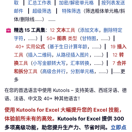
取
|
汇总工作表
|
加密/解密单元格
|
按列表发送
邮件
|
超级筛选
|
特殊筛选
（筛选粗体单元格/斜
体/删除线……） ......
精选 15 工具集
：
12
文本
工具
（
添加文本
，
删除特定
字符
，……）
|
50+
图表
类型
（
甘特图
，……）
|
40+ 实用
公式
（
基于生日计算年龄
，……）
|
19
插入
工具
（
插入二维码
，
从路径插入图片
，……）
|
12
转
换
工具
（
小写金额转大写
，
汇率转换
，……）
|
7
合并
和拆分
工具
（
高级合并行
，
分割单元格
，……）
|
……更
多
在您的首选语言中使用 Kutools – 支持英语、西班牙语、德
语、法语、中文及 40+ 种其他语言！
使用 Kutools for Excel 大幅提升您的 Excel 技能，
体验前所未有的高效。
Kutools for Excel 提供 300
多项高级功能，助您提升生产力、节省时间。
立即点