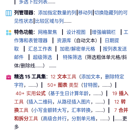
|
多选下拉列表
……
列管理器
：
添加指定数量的列
|
移动列
|
切换隐藏列的可
见性状态
|
比较区域与列
……
特色功能
：
网格聚焦
|
设计视图
|
增强编辑栏
|
工
作簿和表管理器
|
资源库
（自动文本）
|
日期提
取
|
汇总工作表
|
加密/解密单元格
|
按列表发送
邮件
|
超级筛选
|
特殊筛选
（筛选粗体单元格/斜
体/删除线……） ......
精选 15 工具集
：
12
文本
工具
（
添加文本
，
删除特定
字符
，……）
|
50+
图表
类型
（
甘特图
，……）
|
40+ 实用
公式
（
基于生日计算年龄
，……）
|
19
插入
工具
（
插入二维码
，
从路径插入图片
，……）
|
12
转
换
工具
（
小写金额转大写
，
汇率转换
，……）
|
7
合并
和拆分
工具
（
高级合并行
，
分割单元格
，……）
|
……更
多