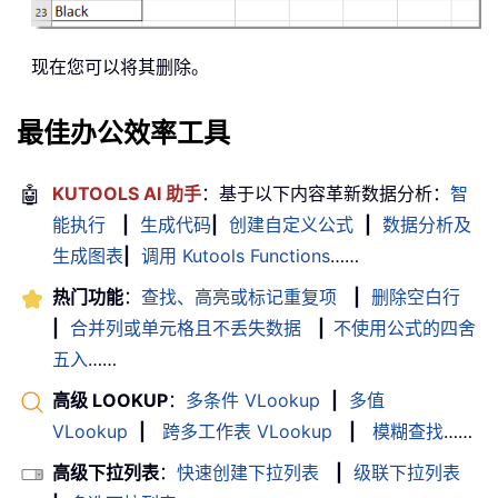
现在您可以将其删除。
最佳办公效率工具
🤖
KUTOOLS AI 助手
：基于以下内容革新数据分析：
智
能执行
|
生成代码
|
创建自定义公式
|
数据分析及
生成图表
|
调用 Kutools Functions
……
热门功能
：
查找、高亮或标记重复项
|
删除空白行
|
合并列或单元格且不丢失数据
|
不使用公式的四舍
五入
……
高级 LOOKUP
：
多条件 VLookup
|
多值
VLookup
|
跨多工作表 VLookup
|
模糊查找
……
高级下拉列表
：
快速创建下拉列表
|
级联下拉列表