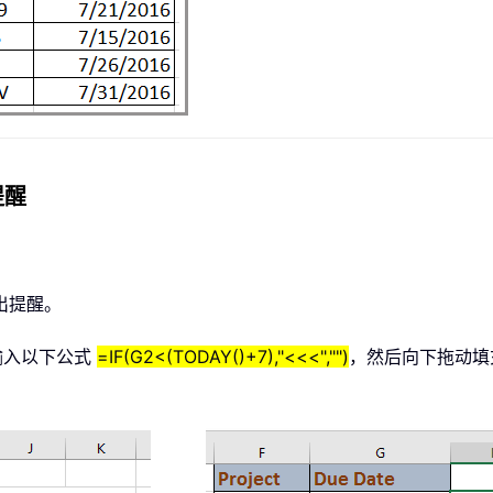
提醒
。
出提醒。
输入以下公式
=IF(G2<(TODAY()+7),"<<<","")
，然后向下拖动填