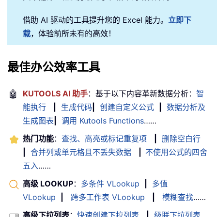
借助 AI 驱动的工具提升您的 Excel 能力。
立即下
载
，体验前所未有的高效！
最佳办公效率工具
🤖
KUTOOLS AI 助手
：基于以下内容革新数据分析：
智
能执行
|
生成代码
|
创建自定义公式
|
数据分析及
生成图表
|
调用 Kutools Functions
……
热门功能
：
查找、高亮或标记重复项
|
删除空白行
|
合并列或单元格且不丢失数据
|
不使用公式的四舍
五入
……
高级 LOOKUP
：
多条件 VLookup
|
多值
VLookup
|
跨多工作表 VLookup
|
模糊查找
……
高级下拉列表
：
快速创建下拉列表
|
级联下拉列表