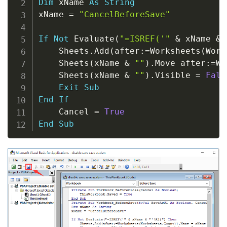
Dim
 xName 
As
String
xName 
=
"CancelBeforeSave"
If
Not
 Evaluate
(
"=ISREF('"
&
 xName 
&
    Sheets
.
Add
(
after
:
=
Worksheets
(
Work
    Sheets
(
xName 
&
""
)
.
Move after
:
=
Wo
    Sheets
(
xName 
&
""
)
.
Visible 
=
Fals
Exit
Sub
End
If
    Cancel 
=
True
End
Sub