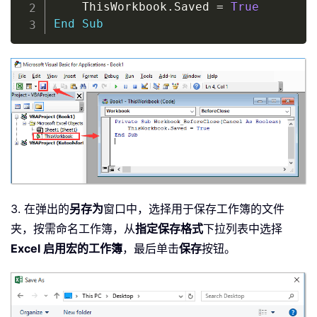
    ThisWorkbook
.
Saved 
=
True
End
Sub
3. 在弹出的
另存为
窗口中，选择用于保存工作簿的文件
夹，按需命名工作簿，从
指定保存格式
下拉列表中选择
Excel 启用宏的工作簿
，最后单击
保存
按钮。