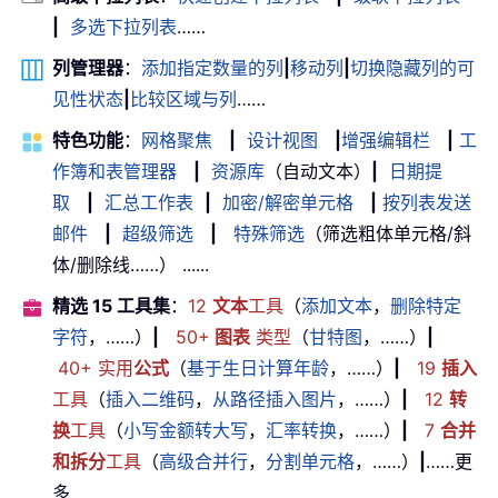
|
多选下拉列表
……
列管理器
：
添加指定数量的列
|
移动列
|
切换隐藏列的可
见性状态
|
比较区域与列
……
特色功能
：
网格聚焦
|
设计视图
|
增强编辑栏
|
工
作簿和表管理器
|
资源库
（自动文本）
|
日期提
取
|
汇总工作表
|
加密/解密单元格
|
按列表发送
邮件
|
超级筛选
|
特殊筛选
（筛选粗体单元格/斜
体/删除线……） ......
精选 15 工具集
：
12
文本
工具
（
添加文本
，
删除特定
字符
，……）
|
50+
图表
类型
（
甘特图
，……）
|
40+ 实用
公式
（
基于生日计算年龄
，……）
|
19
插入
工具
（
插入二维码
，
从路径插入图片
，……）
|
12
转
换
工具
（
小写金额转大写
，
汇率转换
，……）
|
7
合并
和拆分
工具
（
高级合并行
，
分割单元格
，……）
|
……更
多