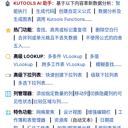
🤖
KUTOOLS AI 助手
：基于以下内容革新数据分析：
智
能执行
|
生成代码
|
创建自定义公式
|
数据分析及
生成图表
|
调用 Kutools Functions
……
热门功能
：
查找、高亮或标记重复项
|
删除空白行
|
合并列或单元格且不丢失数据
|
不使用公式的四舍
五入
……
高级 LOOKUP
：
多条件 VLookup
|
多值
VLookup
|
跨多工作表 VLookup
|
模糊查找
……
高级下拉列表
：
快速创建下拉列表
|
级联下拉列表
|
多选下拉列表
……
列管理器
：
添加指定数量的列
|
移动列
|
切换隐藏列的可
见性状态
|
比较区域与列
……
特色功能
：
网格聚焦
|
设计视图
|
增强编辑栏
|
工
作簿和表管理器
|
资源库
（自动文本）
|
日期提