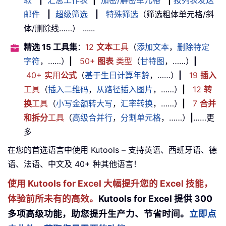
取
|
汇总工作表
|
加密/解密单元格
|
按列表发送
邮件
|
超级筛选
|
特殊筛选
（筛选粗体单元格/斜
体/删除线……） ......
精选 15 工具集
：
12
文本
工具
（
添加文本
，
删除特定
字符
，……）
|
50+
图表
类型
（
甘特图
，……）
|
40+ 实用
公式
（
基于生日计算年龄
，……）
|
19
插入
工具
（
插入二维码
，
从路径插入图片
，……）
|
12
转
换
工具
（
小写金额转大写
，
汇率转换
，……）
|
7
合并
和拆分
工具
（
高级合并行
，
分割单元格
，……）
|
……更
多
在您的首选语言中使用 Kutools – 支持英语、西班牙语、德
语、法语、中文及 40+ 种其他语言！
使用 Kutools for Excel 大幅提升您的 Excel 技能，
体验前所未有的高效。
Kutools for Excel 提供 300
多项高级功能，助您提升生产力、节省时间。
立即点