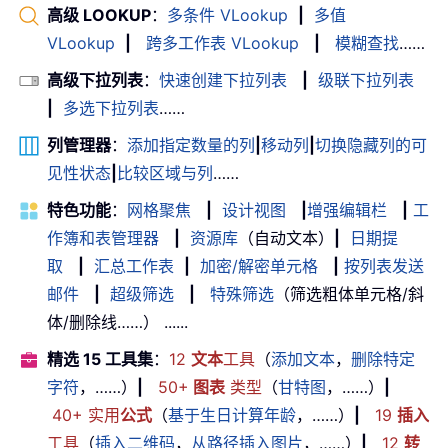
高级 LOOKUP
：
多条件 VLookup
|
多值
VLookup
|
跨多工作表 VLookup
|
模糊查找
……
高级下拉列表
：
快速创建下拉列表
|
级联下拉列表
|
多选下拉列表
……
列管理器
：
添加指定数量的列
|
移动列
|
切换隐藏列的可
见性状态
|
比较区域与列
……
特色功能
：
网格聚焦
|
设计视图
|
增强编辑栏
|
工
作簿和表管理器
|
资源库
（自动文本）
|
日期提
取
|
汇总工作表
|
加密/解密单元格
|
按列表发送
邮件
|
超级筛选
|
特殊筛选
（筛选粗体单元格/斜
体/删除线……） ......
精选 15 工具集
：
12
文本
工具
（
添加文本
，
删除特定
字符
，……）
|
50+
图表
类型
（
甘特图
，……）
|
40+ 实用
公式
（
基于生日计算年龄
，……）
|
19
插入
工具
（
插入二维码
，
从路径插入图片
，……）
|
12
转