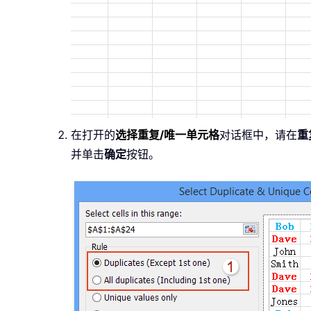
在打开的
选择重复/唯一单元格
对话框中，请在
重
并单击
确定
按钮。