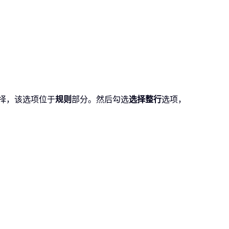
择，该选项位于
规则
部分。然后勾选
选择整行
选项，