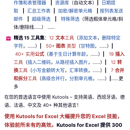
作簿和表管理器
|
资源库
（自动文本）
|
日期提
取
|
汇总工作表
|
加密/解密单元格
|
按列表发送
邮件
|
超级筛选
|
特殊筛选
（筛选粗体单元格/斜
体/删除线……） ......
精选 15 工具集
：
12
文本
工具
（
添加文本
，
删除特定
字符
，……）
|
50+
图表
类型
（
甘特图
，……）
|
40+ 实用
公式
（
基于生日计算年龄
，……）
|
19
插入
工具
（
插入二维码
，
从路径插入图片
，……）
|
12
转
换
工具
（
小写金额转大写
，
汇率转换
，……）
|
7
合并
和拆分
工具
（
高级合并行
，
分割单元格
，……）
|
……更
多
在您的首选语言中使用 Kutools – 支持英语、西班牙语、德
语、法语、中文及 40+ 种其他语言！
使用 Kutools for Excel 大幅提升您的 Excel 技能，
体验前所未有的高效。
Kutools for Excel 提供 300