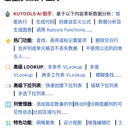
🤖
KUTOOLS AI 助手
：基于以下内容革新数据分析：
智
能执行
|
生成代码
|
创建自定义公式
|
数据分析及
生成图表
|
调用 Kutools Functions
……
热门功能
：
查找、高亮或标记重复项
|
删除空白行
|
合并列或单元格且不丢失数据
|
不使用公式的四舍
五入
……
高级 LOOKUP
：
多条件 VLookup
|
多值
VLookup
|
跨多工作表 VLookup
|
模糊查找
……
高级下拉列表
：
快速创建下拉列表
|
级联下拉列表
|
多选下拉列表
……
列管理器
：
添加指定数量的列
|
移动列
|
切换隐藏列的可
见性状态
|
比较区域与列
……
特色功能
：
网格聚焦
|
设计视图
|
增强编辑栏
|
工