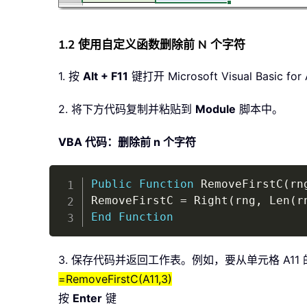
1.2 使用自定义函数删除前 N 个字符
1. 按
Alt + F11
键打开 Microsoft Visual Basic f
2. 将下方代码复制并粘贴到
Module
脚本中。
VBA 代码：删除前 n 个字符
Public
Function
 RemoveFirstC
(
rn
RemoveFirstC 
=
 Right
(
rng
,
 Len
(
r
End
Function
3. 保存代码并返回工作表。例如，要从单元格 A1
=RemoveFirstC(A11,3)
按
Enter
键