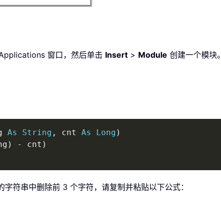
or Applications 窗口，然后单击
Insert
>
Module
创建一个模块
g 
As
String
,
 cnt 
As
Long
)
ng
)
-
 cnt
)
1 的字符串中删除前 3 个字符，请复制并粘贴以下公式：