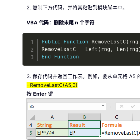
2. 复制下方代码，并将其粘贴到模块脚本中。
VBA 代码：删除末尾 n 个字符
Public
Function
 RemoveLastC
(
rng
RemoveLastC 
=
 Left
(
rng
,
 Len
(
rng
End
Function
3. 保存代码并返回工作表。例如，要从单元格 A5
=RemoveLastC(A5,3)
按
Enter
键