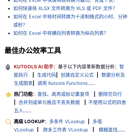
如何在 Excel 中快速将磅转换为盎司、克或千克？
如何快速将 XLSX 文件转换为 XLS 或 PDF 文件？
如何在 Excel 中将时间转换为十进制格式的小时、分钟
或秒？
如何在 Excel 中将横向列表转换为纵向列表？
最佳办公效率工具
🤖
KUTOOLS AI 助手
：基于以下内容革新数据分析：
智
能执行
|
生成代码
|
创建自定义公式
|
数据分析及
生成图表
|
调用 Kutools Functions
……
热门功能
：
查找、高亮或标记重复项
|
删除空白行
|
合并列或单元格且不丢失数据
|
不使用公式的四舍
五入
……
高级 LOOKUP
：
多条件 VLookup
|
多值
VLookup
|
跨多工作表 VLookup
|
模糊查找
……