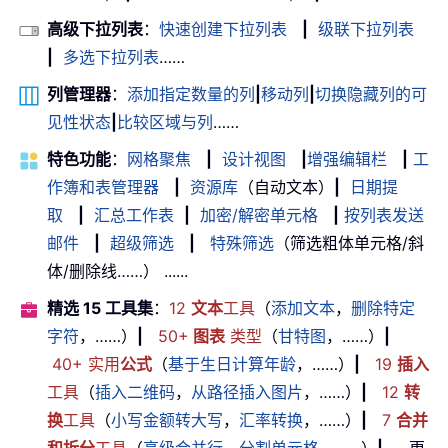
高级下拉列表
：
快速创建下拉列表
|
级联下拉列表
|
多选下拉列表
……
列管理器
：
添加指定数量的列
|
移动列
|
切换隐藏列的可
见性状态
|
比较区域与列
……
特色功能
：
网格聚焦
|
设计视图
|
增强编辑栏
|
工
作簿和表管理器
|
资源库
（自动文本）
|
日期提
取
|
汇总工作表
|
加密/解密单元格
|
按列表发送
邮件
|
超级筛选
|
特殊筛选
（筛选粗体单元格/斜
体/删除线……） ......
精选 15 工具集
：
12
文本
工具
（
添加文本
，
删除特定
字符
，……）
|
50+
图表
类型
（
甘特图
，……）
|
40+ 实用
公式
（
基于生日计算年龄
，……）
|
19
插入
工具
（
插入二维码
，
从路径插入图片
，……）
|
12
转
换
工具
（
小写金额转大写
，
汇率转换
，……）
|
7
合并