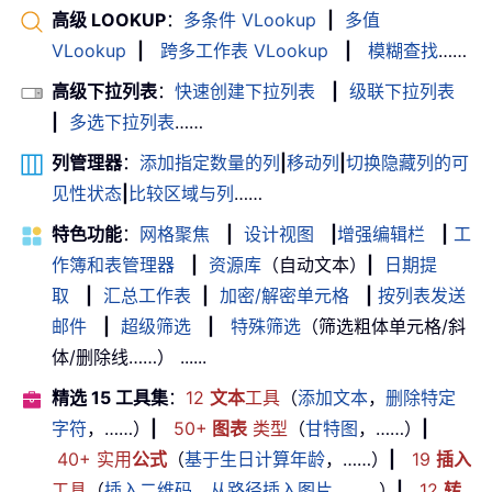
高级 LOOKUP
：
多条件 VLookup
|
多值
VLookup
|
跨多工作表 VLookup
|
模糊查找
……
高级下拉列表
：
快速创建下拉列表
|
级联下拉列表
|
多选下拉列表
……
列管理器
：
添加指定数量的列
|
移动列
|
切换隐藏列的可
见性状态
|
比较区域与列
……
特色功能
：
网格聚焦
|
设计视图
|
增强编辑栏
|
工
作簿和表管理器
|
资源库
（自动文本）
|
日期提
取
|
汇总工作表
|
加密/解密单元格
|
按列表发送
邮件
|
超级筛选
|
特殊筛选
（筛选粗体单元格/斜
体/删除线……） ......
精选 15 工具集
：
12
文本
工具
（
添加文本
，
删除特定
字符
，……）
|
50+
图表
类型
（
甘特图
，……）
|
40+ 实用
公式
（
基于生日计算年龄
，……）
|
19
插入
工具
（
插入二维码
，
从路径插入图片
，……）
|
12
转