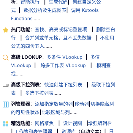
析：
智能执行
|
生成代码
|
创建自定义公
式
|
数据分析及生成图表
|
调用 Kutools
Functions
……
热门功能
：
查找、高亮或标记重复项
|
删除空白
行
|
合并列或单元格，且不丢失数据
|
不使用
公式的四舍五入
……
高级 LOOKUP
：
多条件 VLookup
|
多值
VLookup
|
跨多工作表 VLookup
|
模糊查
找
……
高级下拉列表
：
快速创建下拉列表
|
级联下拉列
表
|
多选下拉列表
……
列管理器
：
添加指定数量的列
|
移动列
|
切换隐藏列
的可见性状态
|
比较区域与列
……
精选功能
：
网格聚焦
|
设计视图
|
增强编辑栏
|
工作簿和表管理器
|
资源库
（自动文本）
|
日