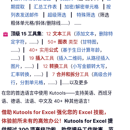
期提取
|
汇总工作表
|
加密/解密单元格
|
按
列表发送邮件
|
超级筛选
|
特殊筛选
（筛选
粗体单元格/斜体/删除线……） ......
顶级 15 工具集
：
12
文本
工具
（
添加文本
，
删除特
定字符
，……）
|
50+
图表
类型
（
甘特图
，
……）
|
40+ 实用
公式
（
基于生日计算年龄
，
……）
|
19
插入
工具
（
插入二维码
，
从路径插入
图片
，……）
|
12
转换
工具
（
小写金额转大写
，
汇率转换
，……）
|
7
合并和拆分
工具
（
高级合并
行
，
分割单元格
，……）
|
……以及更多
在您的首选语言中使用 Kutools——支持英语、西班牙
语、德语、法语、中文及 40+ 种其他语言！
借助 Kutools for Excel 强化您的 Excel 技能，
体验前所未有的高效办公！
Kutools for Excel 提
供超过 300 项高级功能，助您提升工作效率、节