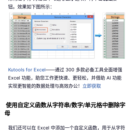
钮。效果如下图所示：
Kutools for Excel
——通过 300 多款必备工具全面增强
Excel 功能，助您工作更快速、更轻松，并借助 AI 功能
实现更智能的数据处理与高效办公！
立即获取
使用自定义函数从字符串/数字/单元格中删除字
母
我们还可以在 Excel 中添加一个自定义函数，用于从字符