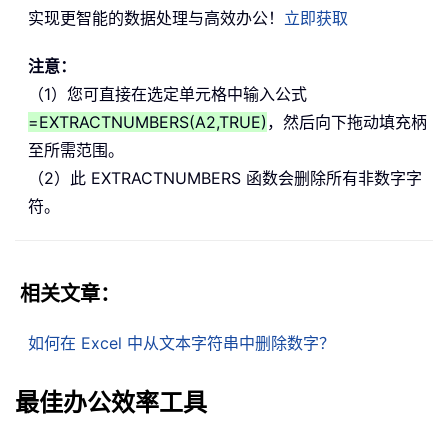
实现更智能的数据处理与高效办公！
立即获取
注意：
（1）您可直接在选定单元格中输入公式
=EXTRACTNUMBERS(A2,TRUE)
，然后向下拖动填充柄
至所需范围。
（2）此 EXTRACTNUMBERS 函数会删除所有非数字字
符。
相关文章：
如何在 Excel 中从文本字符串中删除数字？
最佳办公效率工具