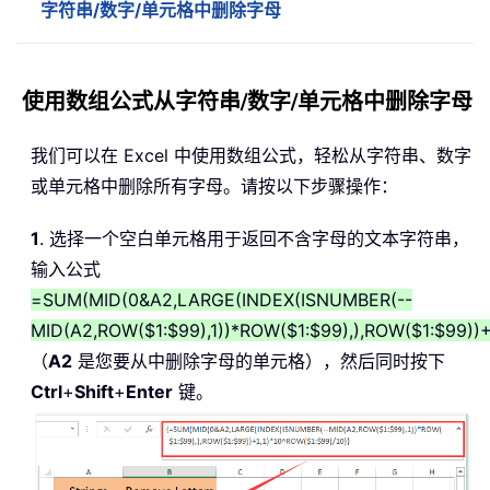
字符串/数字/单元格中删除字母
使用数组公式从字符串/数字/单元格中删除字母
我们可以在 Excel 中使用数组公式，轻松从字符串、数字
或单元格中删除所有字母。请按以下步骤操作：
1
. 选择一个空白单元格用于返回不含字母的文本字符串，
输入公式
=SUM(MID(0&A2,LARGE(INDEX(ISNUMBER(--
MID(A2,ROW($1:$99),1))*ROW($1:$99),),ROW($1:$99))+
（
A2
是您要从中删除字母的单元格），然后同时按下
Ctrl
+
Shift
+
Enter
键。