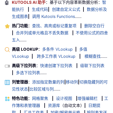
🤖
KUTOOLS AI 助手
：基于以下内容革新数据分析：
智
能执行
|
生成代码
|
创建自定义公式
|
数据分析及
生成图表
|
调用 Kutools Functions
……
热门功能
：
查找、高亮或标记重复项
|
删除空白行
|
合并列或单元格且不丢失数据
|
不使用公式的四舍
五入
……
高级 LOOKUP
：
多条件 VLookup
|
多值
VLookup
|
跨多工作表 VLookup
|
模糊查找
……
高级下拉列表
：
快速创建下拉列表
|
级联下拉列表
|
多选下拉列表
……
列管理器
：
添加指定数量的列
|
移动列
|
切换隐藏列的可
见性状态
|
比较区域与列
……
特色功能
：
网格聚焦
|
设计视图
|
增强编辑栏
|
工
作簿和表管理器
|
资源库
（自动文本）
|
日期提
取
|
汇总工作表
|
加密/解密单元格
|
按列表发送