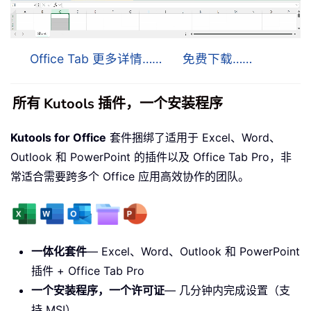
Office Tab 更多详情……
免费下载……
所有 Kutools 插件，一个安装程序
Kutools for Office
套件捆绑了适用于 Excel、Word、
Outlook 和 PowerPoint 的插件以及 Office Tab Pro，非
常适合需要跨多个 Office 应用高效协作的团队。
一体化套件
— Excel、Word、Outlook 和 PowerPoint
插件 + Office Tab Pro
一个安装程序，一个许可证
— 几分钟内完成设置（支
持 MSI）