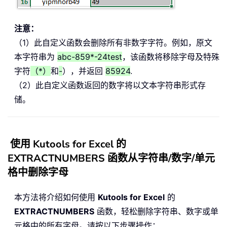
注意：
（1）此自定义函数会删除所有非数字字符。例如，原文
本字符串为
abc-859*-24test
，该函数将移除字母及特殊
字符
（*）
和
-
），并返回
85924
.
（2）此自定义函数返回的数字将以文本字符串形式存
储。
使用 Kutools for Excel 的
EXTRACTNUMBERS 函数从字符串/数字/单元
格中删除字母
本方法将介绍如何使用
Kutools for Excel
的
EXTRACTNUMBERS
函数，轻松删除字符串、数字或单
元格中的所有字母。请按以下步骤操作：