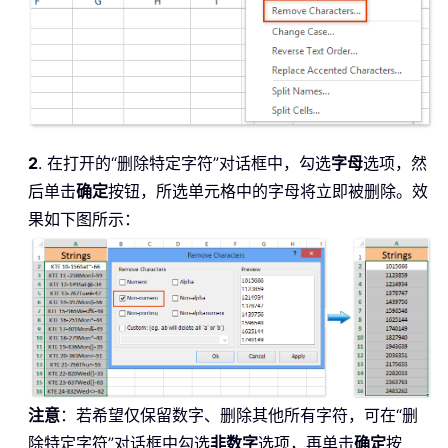
2
. 在打开的“删除特定字符”对话框中，勾选
字母
选项，然
后单击
确定
按钮，所选单元格中的字母将立即被删除。效
果如下图所示：
注意
：若希望仅保留数字、删除其他所有字符，可在“删
除特定字符”对话框中勾选
非数字
选项，再单击
确定
按