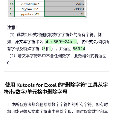
注意
：
（1）此数组公式将删除除数字字符外的所有字符。例
如，原文本字符串为
abc-859*-24test
，该公式会移除所
有字母及特殊字符（
*
和
-
），并返回
85924
.
（2）若文本字符串中不含任何数字，此数组公式将返回
0.
使用 Kutools for Excel 的“删除字符”工具从字
符串/数字/单元格中删除字母
上述所有方法都会删除除数字字符外的所有字符。但有时
您可能只想从文本字符串中删除字母，同时保留数字和其