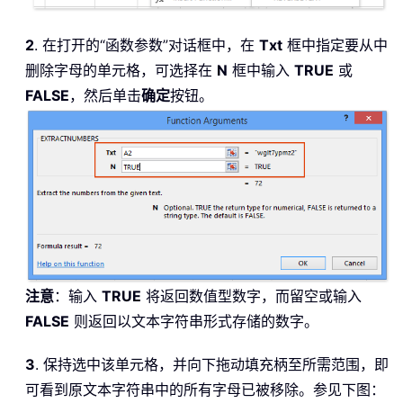
2
. 在打开的“函数参数”对话框中，在
Txt
框中指定要从中
删除字母的单元格，可选择在
N
框中输入
TRUE
或
FALSE
，然后单击
确定
按钮。
注意
：输入
TRUE
将返回数值型数字，而留空或输入
FALSE
则返回以文本字符串形式存储的数字。
3
. 保持选中该单元格，并向下拖动填充柄至所需范围，即
可看到原文本字符串中的所有字母已被移除。参见下图：