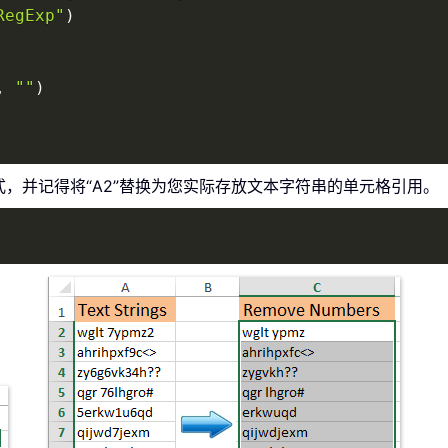
RegExp"
)
,
""
)
，并记得将“A2”替换为您实际存放文本字符串的单元格引用。