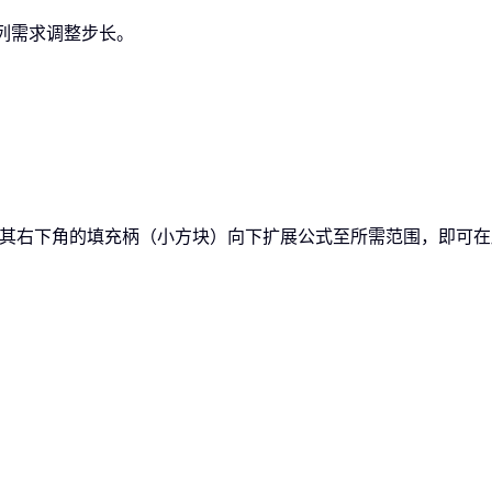
列需求调整步长。
拖动其右下角的填充柄（小方块）向下扩展公式至所需范围，即可