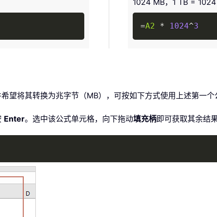
1024 MB，1 TB = 102
Copy
=
A2
*
1024
^
3
值，并希望将其转换为兆字节（MB），可按如下方式使用上述第一个
按
Enter
。选中该公式单元格，向下拖动
填充柄
即可获取其余结