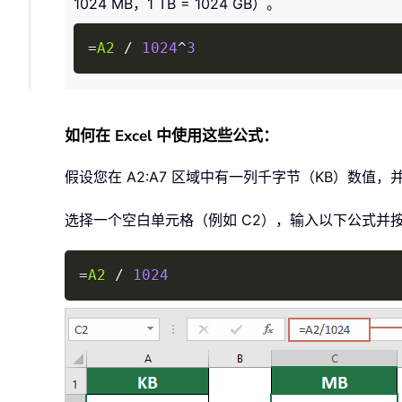
1024 MB，1 TB = 1024 GB）。
=
A2
/
1024
^
3
如何在 Excel 中使用这些公式：
假设您在 A2:A7 区域中有一列千字节（KB）数
选择一个空白单元格（例如 C2），输入以下公式并
=
A2
/
1024