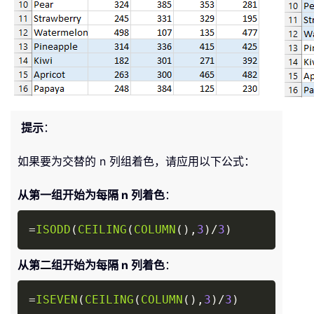
提示
：
如果要为交替的 n 列组着色，请应用以下公式：
从第一组开始为每隔 n 列着色
：
Copy
=
ISODD
(
CEILING
(
COLUMN
(
)
,
3
)
/
3
)
从第二组开始为每隔 n 列着色
：
Copy
=
ISEVEN
(
CEILING
(
COLUMN
(
)
,
3
)
/
3
)