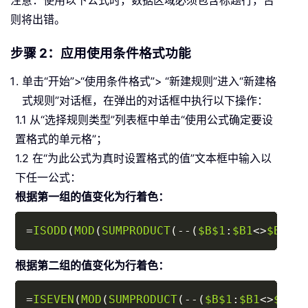
注意：使用以下公式时，数据区域必须包含标题行，否
则将出错。
步骤 2：应用使用条件格式功能
单击“开始”>“使用条件格式”>
“新建规则”进入“新建格
式规则”对话框，在弹出的对话框中执行以下操作：
1.1 从“选择规则类型”列表框中单击“使用公式确定要设
置格式的单元格”；
1.2 在“为此公式为真时设置格式的值”文本框中输入以
下任一公式：
根据第一组的值变化为行着色：
Copy
=
ISODD
(
MOD
(
SUMPRODUCT
(
-
-
(
$B$1
:
$B1
<>
$B$2
:
$
根据第二组的值变化为行着色：
Copy
=
ISEVEN
(
MOD
(
SUMPRODUCT
(
-
-
(
$B$1
:
$B1
<>
$B$2
: