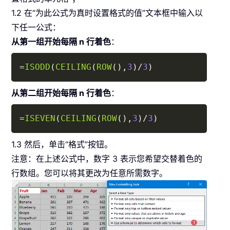
1.2 在“为此公式为真时设置格式的值”文本框中输入以
下任一公式：
从第一组开始每隔 n 行着色
：
Copy
=
ISODD
(
CEILING
(
ROW
(
)
,
3
)
/
3
)
从第二组开始每隔 n 行着色
：
Copy
=
ISEVEN
(
CEILING
(
ROW
(
)
,
3
)
/
3
)
1.3 然后，单击“格式”按钮。
注意：在上述公式中，数字 3 表示您希望交替着色的
行数组。您可以将其更改为任意所需数字。